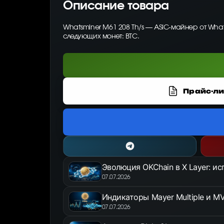
Описание товара
Whatsminer M61 208 Th/s — ASIC-майнер от Wha
следующих монет: BTC.
Прайс-ли
Эволюция OKChain в X Layer: и
07.07.2026
Индикаторы Mayer Multiple и MV
07.07.2026