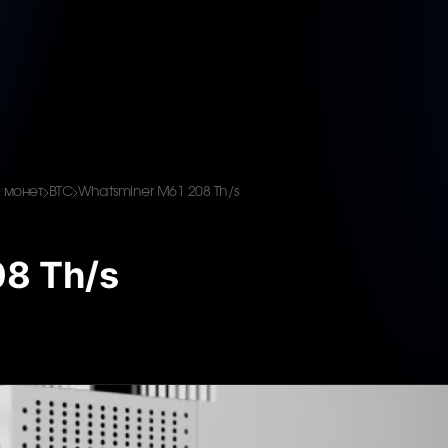
 монет
BTC
Whatsminer M61 208 Th/s
8 Th/s