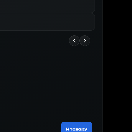
Майнер
188 519 ₽
К товару