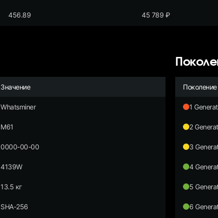
456.89
45 789
₽
Поколе
Значение
Поколение
Whatsminer
1 Generat
M61
2 Generat
0000-00-00
3 Generat
4139W
4 Generat
13.5 кг
5 Generat
SHA-256
6 Generat