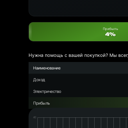
Прибыль
4%
Нужна помощь с вашей покупкой? Мы всег
Наименование
Доход
Электричество
Прибыль
Дата:
Чистая
прибыль/