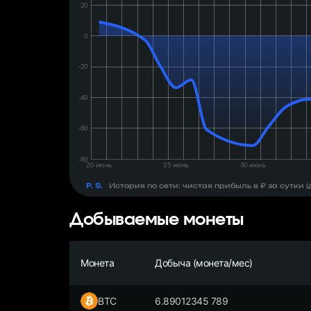
день:
₽
P. S.
История по сети: чистая прибыль в ₽ за сутки
Добываемые монеты
Монета
Добыча (монета/мес)
BTC
6.89012345 789