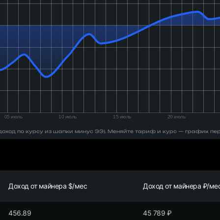
 (доход по курсу из шапки минус ЭЭ). Меняйте тариф и курс — график пе
Доход от майнера $/мес
Доход от майнера ₽/ме
456.89
45 789
₽