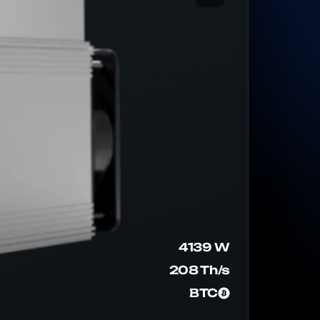
4139 W
208 Th/s
BTC