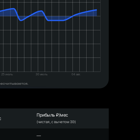
ресчитывается.
Прибыль ₽/мес
с
(чистая, с вычетом ЭЭ)
—