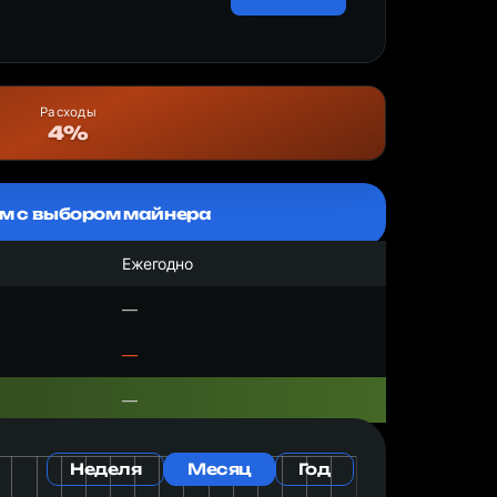
Расходы
4%
м с выбором майнера
Ежегодно
—
—
—
Неделя
Месяц
Год