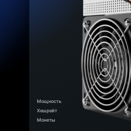
Мощность
Хешрейт
Монеты