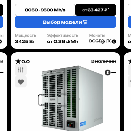
ия
вы можете опередить конкурентов. Bitmain Antminer
в
L7 — это ASIC-майнер, ...
L
*
от
8050 - 9500 Mh/s
63 427 ₽
Выбор модели
ты
Мощность
Эффективность
Монеты
М
3425 Вт
от 0.36 J/Mh
о
DOGE
LTC
ии
В наличии
0.0
—
—