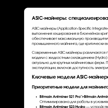
ASIC-майнеры: специализирова
ASIC-майнеры (Application-Specific Integr
выполнения хэширования в блокчейнах крип
обеспечивает максимальную производитель
промышленного майнинга, где критически в
Современные ASIC-майнеры различаются п
модели с жидкостным охлаждением (Hydro) 
актуально для крупных майнинговых ферм. П
эксплуатации, включая доступность электр
Ключевые модели ASIC-майнеро
Приоритетные модели для майнинга B
Bitmain Antminer S21
Pro">
Bitmain Antmi
Оптимизирована для работы в условиях
Bitmain Antminer S23 Hydro
— устройств