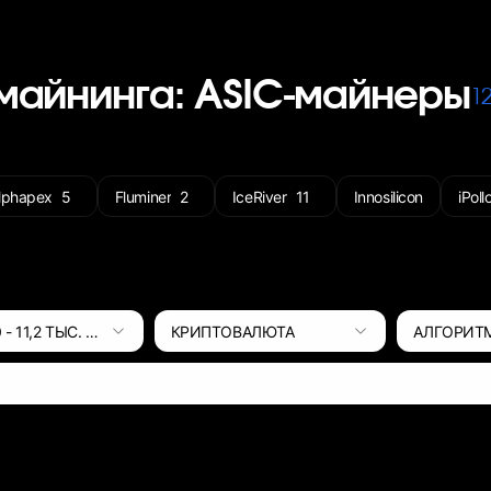
майнинга: ASIC-майнеры
1
lphapex
5
Fluminer
2
IceRiver
11
Innosilicon
iPoll
0
-
11,2 ТЫС.
ВТ
КРИПТОВАЛЮТА
АЛГОРИТ