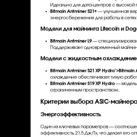
Идеально для дата-центров с высокой
Bitmain Antminer S21+
— улучшенная вер
энергосбережения для работы в сетях
Модели для майнинга Litecoin и Doge
Bitmain Antminer L9
— специализированн
Поддерживает одновременный майнинг
Модели с жидкостным охлаждением
Bitmain Antminer S21 XP
Hydro">
Bitmain 
охлаждение обеспечивает тихую работу
Bitmain Antminer S19 XP Hydro
— модель 
ограниченным пространством.
Критерии выбора ASIC-майнер
Энергоэффективность
Один из ключевых параметров — соотноше
эффективность 21.5 Дж/Тх, что делает его