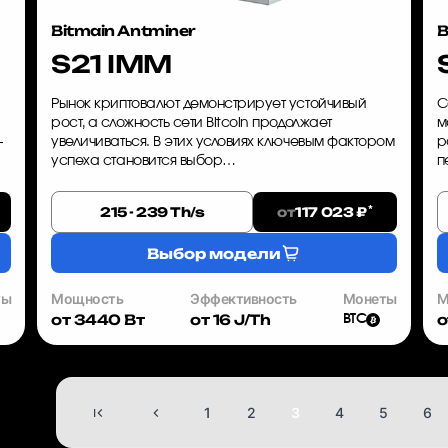
Bitmain Antminer
B
S21 IMM
Рынок криптовалют демонстрирует устойчивый
С
рост, а сложность сети Bitcoin продолжает
м
—
увеличиваться. В этих условиях ключевым фактором
р
успеха становится выбор
п
высокопроизводительного и энергоэффективного
п
оборудования. Bitmain Antminer S21 IMM — это ре...
A
*
от
215 - 239 Th/s
117 023 ₽
Выбор модели
ты
Мощность
Эффективность
Монеты
М
от 3440 Вт
от 16 J/Th
о
BTC
1
2
3
4
5
6