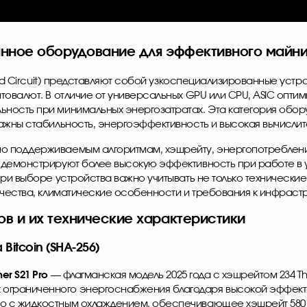
нное оборудование для эффективного майни
ated Circuit) представляют собой узкоспециализированные уст
товалют. В отличие от универсальных GPU или CPU, ASIC оптим
ность при минимальных энергозатратах. Эта категория обор
ажны стабильность, энергоэффективность и высокая вычисли
о поддерживаемым алгоритмам, хэшрейту, энергопотреблени
демонстрируют более высокую эффективность при работе в ус
ри выборе устройства важно учитывать не только технические 
ичества, климатические особенности и требования к инфрастр
в и их технические характеристики
itcoin (SHA-256)
ner S21
Pro
— флагманская модель 2025 года с хэшрейтом 234 Th
 ограниченного энергоснабжения благодаря высокой эффектив
о с жидкостным охлаждением, обеспечивающее хэшрейт 580 Th