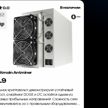
В наличии
0.0
—
itmain Antminer
L9
ынок криптовалют демонстрирует устойчивый
ост, а майнинг DOGE и LTC остаётся одним из
амых прибыльных направлений. Сложность сети
величивается, но с правильным оборудованием