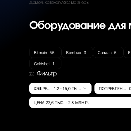
Домой
Каталог
ASIC-майнеры
Оборудование для 
Bitmain
55
Bombax
3
Canaan
5
E
Goldshell
1
Фильтр
ХЭШРЕЙТ
1.2
-
15,0 ТЫС.
ПОТРЕБЛЕНИЕ
ЦЕНА
22,6 ТЫС.
-
2,8 МЛН
Р.