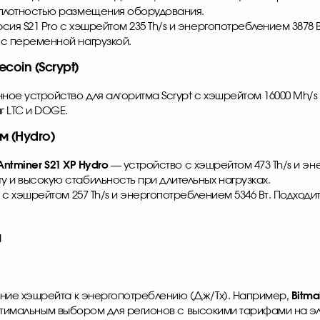
 плотностью размещения оборудования.
сия S21 Pro с хэшрейтом 235 Th/s и энергопотреблением 3878
 с переменной нагрузкой.
coin (Scrypt)
ое устройство для алгоритма Scrypt с хэшрейтом 16000 Mh/s 
 LTC и DOGE.
 (Hydro)
Antminer S21 XP
Hydro
— устройство с хэшрейтом 473 Th/s и эн
 и высокую стабильность при длительных нагрузках.
с хэшрейтом 257 Th/s и энергопотреблением 5346 Вт. Подходи
а
ние хэшрейта к энергопотреблению (Дж/Тх). Например,
Bitma
 оптимальным выбором для регионов с высокими тарифами на 