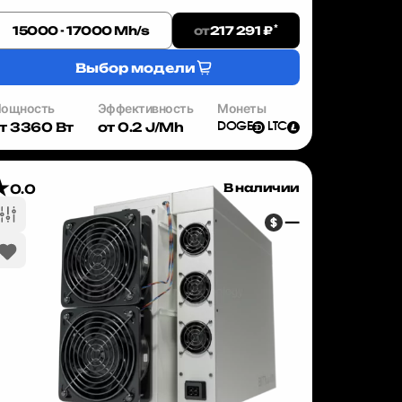
ы можете опередить конкурентов. Bitmain Antminer
9 — это ASIC-майнер, ...
*
от
15000 - 17000 Mh/s
217 291 ₽
Выбор модели
ощность
Эффективность
Монеты
т 3360 Вт
от 0.2 J/Mh
DOGE
LTC
В наличии
0.0
—