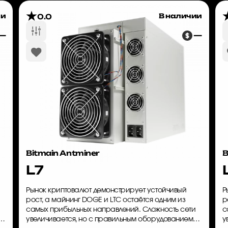
ии
В наличии
0.0
—
—
Bitmain Antminer
B
L7
Рынок криптовалют демонстрирует устойчивый
Р
рост, а майнинг DOGE и LTC остаётся одним из
р
самых прибыльных направлений. Сложность сети
с
и
увеличивается, но с правильным оборудованием
у