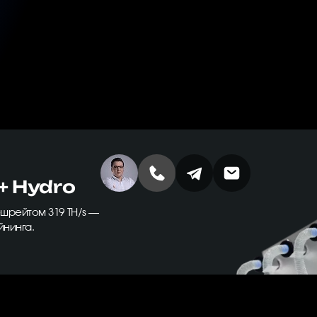
+ Hydro
шрейтом 319 TH/s —
йнинга.