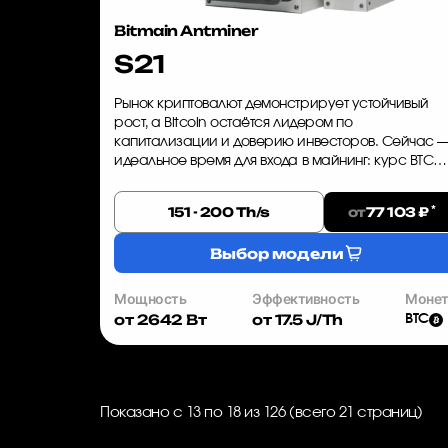
Bitmain Antminer
S21
Рынок криптовалют демонстрирует устойчивый
рост, а Bitcoin остаётся лидером по
капитализации и доверию инвесторов. Сейчас 
идеальное время для входа в майнинг: курс BTC
стабильно растёт, а сложность сети ещё не
достигла пиковых значений. Bitmain Ant...
*
от
151 - 200 Th/s
77 103 ₽
Выбор модели
Мощность
Эффективность
Моне
от 2642 Вт
от 17.5 J/Th
BTC
Показано с 13 по 18 из 126 (всего 21 страниц)