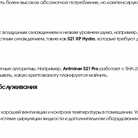
меть более высокое абсолютное потребление, но компенсируют
с воздушным охлаждением и низким уровнем шума, например
стным охлаждением, такие как
S21 XP Hydro
, которые требуют
етные алгоритмы. Например,
Antminer S21 Pro
работает с SHA-25
тывать, какую криптовалюту планируется майнить.
бслуживания
хорошей вентиляции и контроля температуры в помещении. У
системе циркуляции жидкости и дополнительном оборудовании 