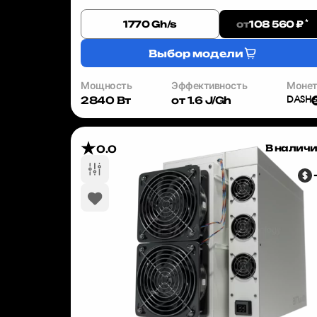
увеличивается, а значит, каждый день промедлен
снижает вашу потенциальную прибыль. Bi...
*
от
1770 Gh/s
108 560 ₽
Выбор модели
Мощность
Эффективность
Моне
2840 Вт
от 1.6 J/Gh
DASH
В налич
0.0