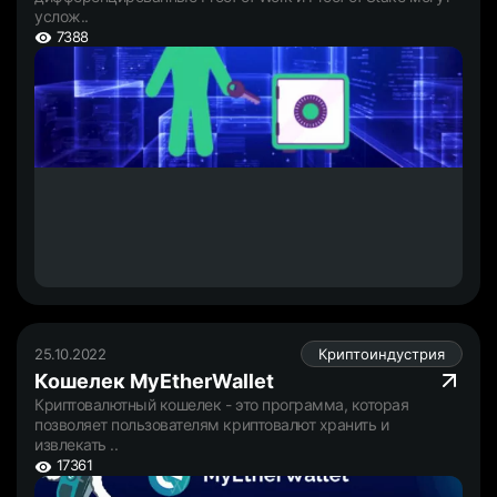
услож..
7388
25.10.2022
Криптоиндустрия
Кошелек MyEtherWallet
Криптовалютный кошелек - это программа, которая
позволяет пользователям криптовалют хранить и
извлекать ..
17361