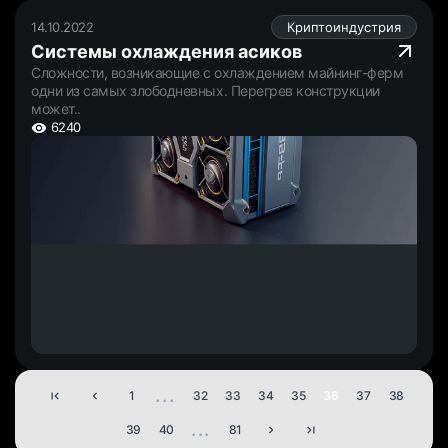
14.10.2022
Криптоиндустрия
Системы охлаждения асиков
Сложности, возникающие с охлаждением майнинг-ферм
одни из самых злободневных. Перегрев конструкции
может..
6240
...
1
32
33
34
35
36
37
38
...
39
40
81