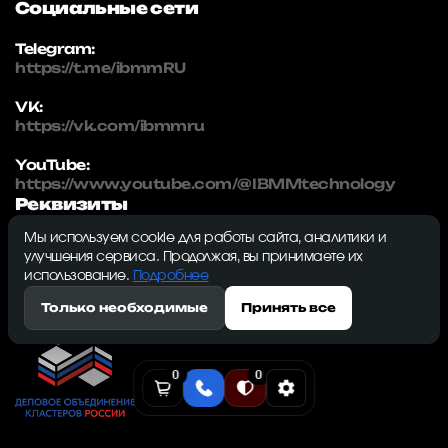
Социальные сети
Telegram:
https://t.me/ibmmRU
VK:
https://vk.com/ibmmru
YouTube:
https://www.youtube.com/@IBMMtechnology
Реквизиты
Мы используем cookie для работы сайта, аналитики и
IBMM | technology
улучшения сервиса. Продолжая, вы принимаете их
ИНН: 5032334982
использование.
Подробнее
ОГРН: 1215000115230
Только необходимые
Принять все
143009, Московская область, г. Одинцово, ул.
Северная, д. 5, к. 3, кв. 353, ком. 1
0
0