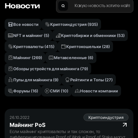
Новости
Найти
Все новости
Криптоиндустрия
(935)
NFT и майнинг
(5)
Криптобиржи и обменники
(53)
Криптовалюты
(415)
Криптокошельки
(28)
Майнинг
(269)
Метавселенныe
(6)
Обзоры устройств для майнинга
(79)
Пулы для майнинга
(9)
Рейтинги и Топы
(27)
Форумы
(16)
СМИ
(10)
Новости компании
26.10.2022
Криптоиндустрия
Майнинг PoS
Если майнинг криптовалюты и так сложен, то
дифференцированные Proof of Work и Proof of Stake могут