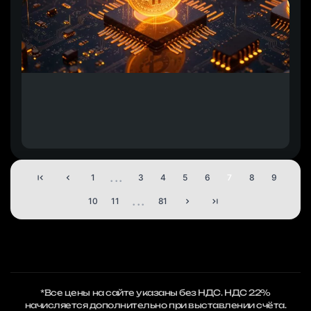
...
1
3
4
5
6
7
8
9
...
10
11
81
*Все цены на сайте указаны без НДС. НДС 22%
начисляется дополнительно при выставлении счёта.