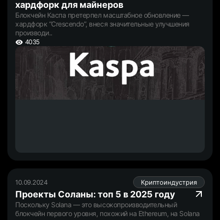
хардфорк для майнеров
Блокчейн Каспа претерпел масштабное обновление —
хардфорк “Crescendo”, внеся значительные улучшения
производи..
4035
10.09.2024
Криптоиндустрия
Проекты Соланы: топ 5 в 2025 году
Поскольку Solana — это высокопроизводительный
блокчейн первого уровня, похожий на Ethereum, на Solana