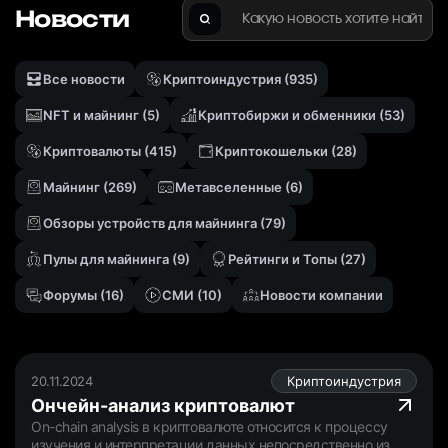
Новости
Найти
Все новости
Криптоиндустрия
(935)
NFT и майнинг
(5)
Криптобиржи и обменники
(53)
Криптовалюты
(415)
Криптокошельки
(28)
Майнинг
(269)
Метавселенныe
(6)
Обзоры устройств для майнинга
(79)
Пулы для майнинга
(9)
Рейтинги и Топы
(27)
Форумы
(16)
СМИ
(10)
Новости компании
20.11.2024
Криптоиндустрия
Ончейн-анализ криптовалют
On-chain analysis в криптовалюте относится к процессу
изучения и интерпретации данных непосредственно из