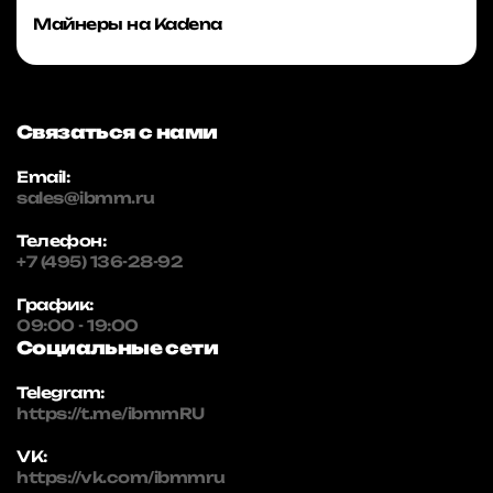
Майнеры на Kadena
Связаться с нами
Email:
sales@ibmm.ru
Телефон:
+7 (495) 136-28-92
График:
09:00 - 19:00
Социальные сети
Telegram:
https://t.me/ibmmRU
VK:
https://vk.com/ibmmru