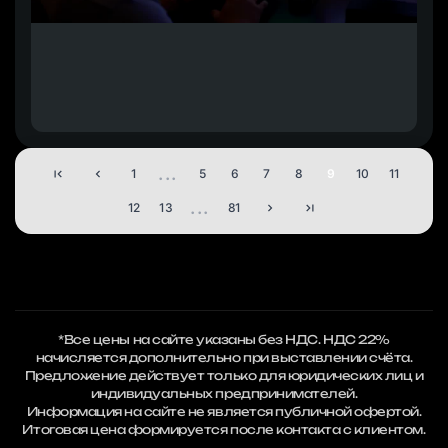
...
1
5
6
7
8
9
10
11
...
12
13
81
*Все цены на сайте указаны без НДС. НДС 22%
начисляется дополнительно при выставлении счёта.
Предложение действует только для юридических лиц и
индивидуальных предпринимателей.
Информация на сайте не является публичной офертой.
Итоговая цена формируется после контакта с клиентом.