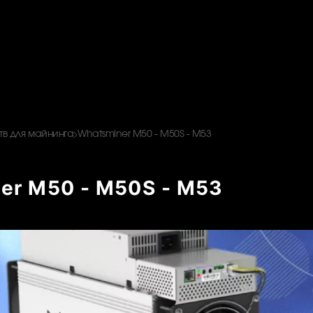
в для майнинга
Whatsminer M50 - M50S - M53
er M50 - M50S - M53