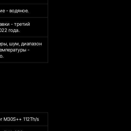
е - водяное.
авки - третий
022 года.
еры, шум, диапазон
емпературы -
о.
r M30S++ 112Th/s