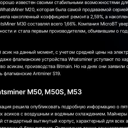
хорошо известен своими стабильными возможностями для
WhatsMiner M20, которая была самой продаваемой серией
имела накопленный коэффициент ремонта 2,59%, а накопл
sMiner M30 составлял всего 1,66%. Компания MicroBT уве
ьности и стала первым производителем, объявившим о го
асик на данный момент, с учетом средней цены на элект
 даже флагманские устройства Whatsminer уступают по х
во асикам, производства Bitmain. Но на днях они заявили о
 флагманские Antminer S19.
tsminer M50, M50S, M53
изация решила опубликовать подробную информацию о пя
х асиков с воздушным и водяным охлаждением. Майнеры
й стандартный вытянутый корпус, характерный для всех а