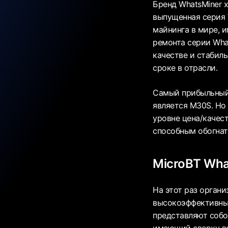
Бренд WhatsMiner 
выпущенная серия 
майнинга в мире, 
ремонта серии What
качестве и стабил
сроке в отрасли.
Самый прибыльный 
является M30S. Но
уровне цена/качест
способным обогнать
MicroBT Wha
На этот раз орган
высокоэффективны
представляют собо