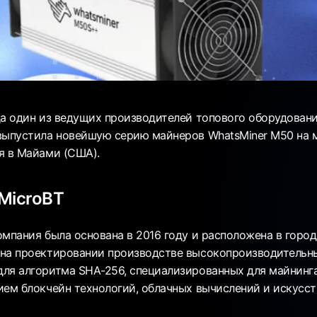
да один из ведущих производителей топового оборудовани
выпустила новейшую серию майнеров WhatsMiner M50 на м
я в Майами (США).
MicroBT
омпания была основана в 2016 году и расположена в город
на проектировании производстве высокопроизводительны
ля алгоритма SHA-256, специализированных для майнинга
ием блокчейн технологий, облачных вычислений и искусст