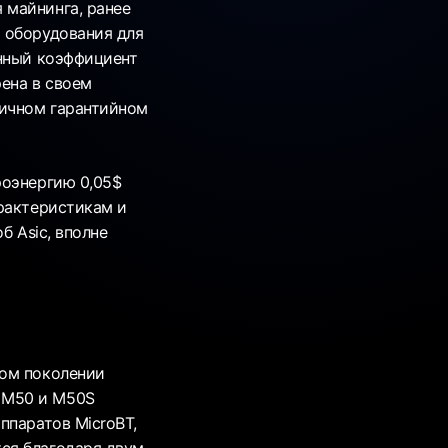
 майнинга, ранее
 оборудования для
енный коэффициент
рена в своем
дичном гарантийном
роэнергию 0,05$
арактеристикам и
б Asic, вполне
том поколении
 M50 и M50S
ппаратов MicroBT,