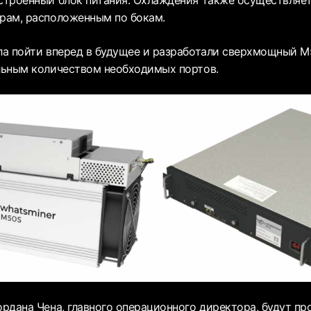
троенный блок питания. Охлаждения также осуществляет
рам, расположенным по бокам.
а пойти вперед в будущее и разработали сверхмощный M
льным количеством необходимых портов.
рдана Чена, главного операционного директора, будут п