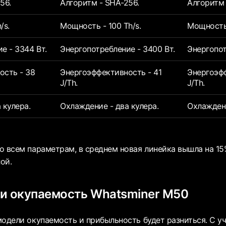
56.
Алгоритм - SHA-256.
Алгоритм 
/s.
Мощность - 100 Th/s.
Мощность 
е - 3344 Вт.
Энергопотребление - 3400 Вт.
Энергопот
ость - 38
Энергоэффективность - 41
Энергоэфф
J/Th.
J/Th.
 кулера.
Охлаждение - два кулера.
Охлаждени
о всем параметрам, в среднем новая линейка вышла на 15
ой.
и окупаемость Whatsminer M50
модели окупаемость и прибыльность будет разниться. С у