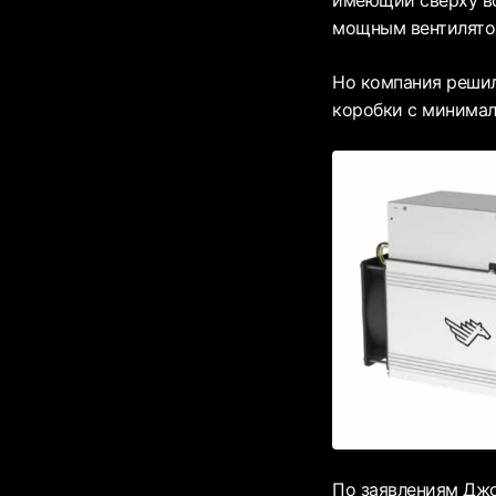
имеющий сверху вс
мощным вентилято
Но компания решил
коробки с минима
По заявлениям Джо