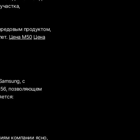
участка,
передовым продуктом,
лет.
Цена M50
Цена
Samsung, с
256, позволяющем
яется:
ниям компании ясно,