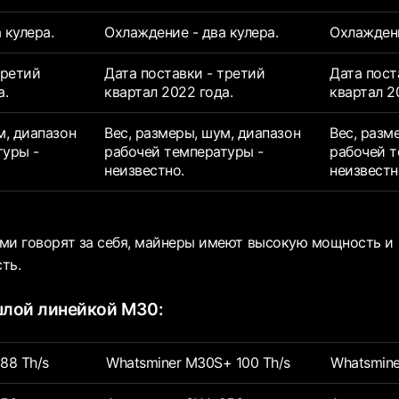
 кулера.
Охлаждение - два кулера.
Охлаждени
третий
Дата поставки - третий
Дата пост
а.
квартал 2022 года.
квартал 2
м, диапазон
Вес, размеры, шум, диапазон
Вес, разм
туры -
рабочей температуры -
рабочей т
неизвестно.
неизвестн
ми говорят за себя, майнеры имеют высокую мощность и
ть.
шлой линейкой M30:
88 Th/s
Whatsminer M30S+ 100 Th/s
Whatsmine