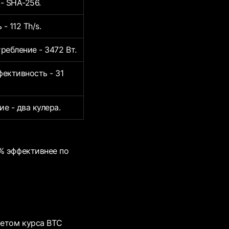
- SHA-256.
- 112 Th/s.
ребление - 3472 Вт.
ективность - 31
е - два кулера.
% эффективнее по
четом курса BTC