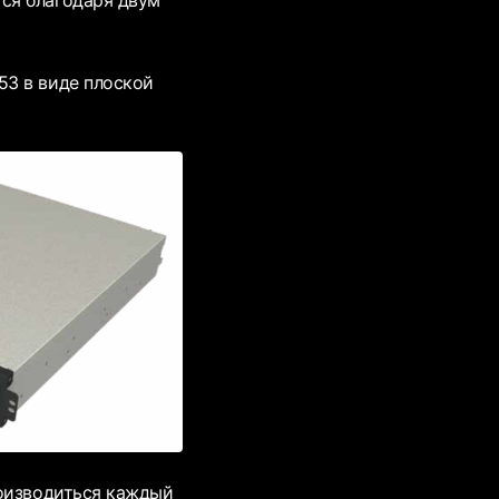
ся благодаря двум
53 в виде плоской
роизводиться каждый