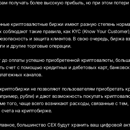
рам получать более высокую прибыль, но при этом потери
нные криптовалютные биржи имеют разную степень норма
х соблюдают такие правила, как KYC (Know Your Customer)
безопасность и защита клиентов. В свою очередь, биржа 
ги и другие торговые операции.
т до оплаты успешно приобретенной криптовалюты, боль
ть счет с помощью кредитных и дебетовых карт, банковск
платежных каналов.
криптобиржи не позволяют пользователям приобретать к
апример, рубли) и дают возможность покупать криптовалю
е того, чаще всего возникают расходы, связанные с тем, 
 счета на криптобирже.
главное, большинство CEX будут хранить ваш цифровой ак