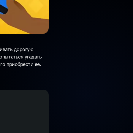
ливать дорогую
опытаться угадать
го приобрести ее.