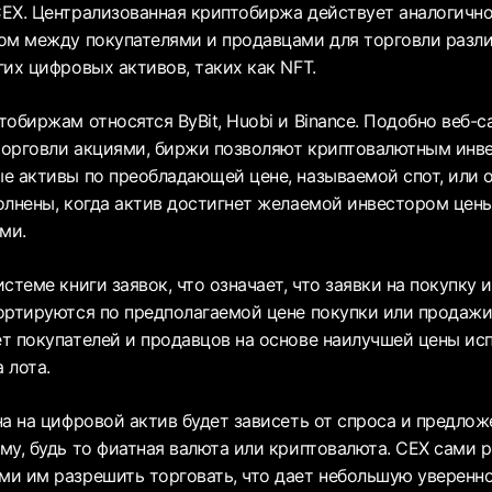
EX. Централизованная криптобиржа действует аналогичн
ом между покупателями и продавцами для торговли раз
их цифровых активов, таких как NFT.
обиржам относятся ByBit, Huobi и Binance. Подобно веб-с
орговли акциями, биржи позволяют криптовалютным инве
е активы по преобладающей цене, называемой спот, или о
олнены, когда актив достигнет желаемой инвестором цен
ми.
стеме книги заявок, что означает, что заявки на покупку 
ортируются по предполагаемой цене покупки или продажи
т покупателей и продавцов на основе наилучшей цены ис
 лота.
а на цифровой актив будет зависеть от спроса и предлож
му, будь то фиатная валюта или криптовалюта. CEX сами 
и им разрешить торговать, что дает небольшую увереннос