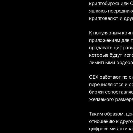
криптобиржа или C
являясь посредник
криптовалют и друг
К популярным крипт
приложениям для т
продавать цифровы
которые будут исп
лимитными ордера
CEX работают по си
перечисляются и с
биржи сопоставляе
желаемого размера
Таким образом, цен
отношению к друго
цифровыми активам