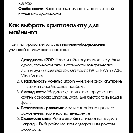
KS3/KS5
Особенности:
Высокая волатильность, но и высокий
потенциал доходности
Как выбрать криптовалюту для
майнинга
При планировании загрузки
майнинг-оборудования
учитывайте следующие факторы:
Доходность (ROI):
Рассчитайте окупаемость с учётом
курса, сложности сети и стоимости электричества.
Используйте
калькуляторы майнинга
(WhatToMine, ASIC
Miner Value).
Стабильность монеты:
Bitcoin — низкий риск, альткоины
— высокий риск/высокая прибыль.
Ликвидность:
Убедитесь, что монета торгуется на
крупных биржах (Binance, Bybit) для быстрого вывода в
фиат.
Перспективы развития:
Изучите roadmap проекта:
обновления, партнёрства, внедрение.
Сложность сети:
Рост хешрейта снижает вашу долю
награды. Выбирайте монеты с умеренным ростом
сложности.