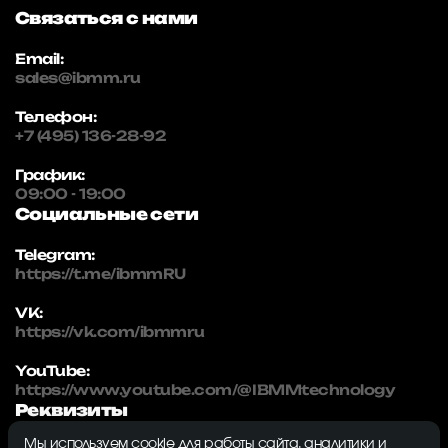
Связаться с нами
Email:
sales@ibmm.ru
Телефон:
+7 (495) 136-28-92
График:
09:00 - 19:00
Социальные сети
Telegram:
https://t.me/ibmmRU
VK:
https://vk.com/ibmmru
YouTube:
https://www.youtube.com/@IBMMtechnology
Реквизиты
Мы используем cookie для работы сайта, аналитики и