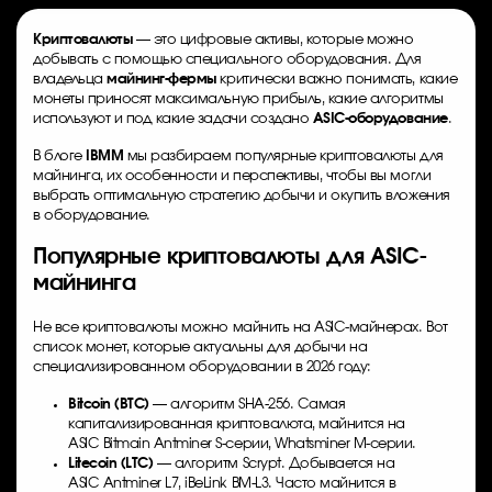
Криптовалюты
— это цифровые активы, которые можно
добывать с помощью специального оборудования. Для
владельца
майнинг-фермы
критически важно понимать, какие
монеты приносят максимальную прибыль, какие алгоритмы
используют и под какие задачи создано
ASIC-оборудование
.
В блоге
IBMM
мы разбираем популярные криптовалюты для
майнинга, их особенности и перспективы, чтобы вы могли
выбрать оптимальную стратегию добычи и окупить вложения
в оборудование.
Популярные криптовалюты для ASIC-
майнинга
Не все криптовалюты можно майнить на ASIC-майнерах. Вот
список монет, которые актуальны для добычи на
специализированном оборудовании в 2026 году:
Bitcoin (BTC)
— алгоритм SHA-256. Самая
капитализированная криптовалюта, майнится на
ASIC Bitmain Antminer S-серии, Whatsminer M-серии.
Litecoin (LTC)
— алгоритм Scrypt. Добывается на
ASIC Antminer L7, iBeLink BM-L3. Часто майнится в