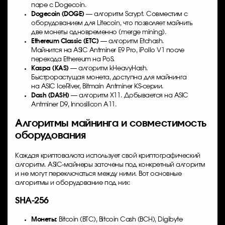
паре с Dogecoin.
Dogecoin (DOGE)
— алгоритм Scrypt. Совместим с
оборудованием для Litecoin, что позволяет майнить
две монеты одновременно (merge mining).
Ethereum Classic (ETC)
— алгоритм Etchash.
Майнится на ASIC Antminer E9 Pro, iPollo V1 после
перехода Ethereum на PoS.
Kaspa (KAS)
— алгоритм kHeavyHash.
Быстрорастущая монета, доступна для майнинга
на ASIC IceRiver, Bitmain Antminer KS-серии.
Dash (DASH)
— алгоритм X11. Добывается на ASIC
Antminer D9, Innosilicon A11.
Алгоритмы майнинга и совместимость
оборудования
Каждая криптовалюта использует свой криптографический
алгоритм. ASIC-майнеры заточены под конкретный алгоритм
и не могут переключаться между ними. Вот основные
алгоритмы и оборудование под них:
SHA-256
Монеты:
Bitcoin (BTC), Bitcoin Cash (BCH), Digibyte