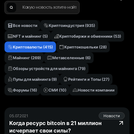
Найти
Все новости
Криптоиндустрия
(935)
NFT и майнинг
(5)
Криптобиржи и обменники
(53)
Криптовалюты
(415)
Криптокошельки
(28)
Майнинг
(269)
Метавселенныe
(6)
Обзоры устройств для майнинга
(79)
Пулы для майнинга
(9)
Рейтинги и Топы
(27)
Форумы
(16)
СМИ
(10)
Новости компании
05.07.2021
Новости
Когда ресурс bitcoin в 21 миллион
исчерпает свои силы?