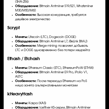
(SHA-256)
Оборудование:
Bitmain Antminer S19/S21, Whatsminer
M30/M50/M60
Особенности:
Высокая конкуренция, требуется
дешёвое электричество
Scrypt
Монеты:
Litecoin (LTC), Dogecoin (DOGE)
Оборудование:
Bitmain Antminer L7, iBeLink BM-L3
Особенности:
Merge mining позволяет добывать
LTC и DOGE одновременно без потери хешрейта
Ethash / Etchash
Монеты:
Ethereum Classic (ETC), EthereumPoW (ETHW)
Оборудование:
Bitmain Antminer E9 Pro, iPollo V1,
AETC
Особенности:
После перехода Ethereum на PoS
ниша занята альтернативными монетами
kHeavyHash
Монеты:
Kaspa (KAS)
Оборудование:
IceRiver KS-серии, Bitmain Antminer