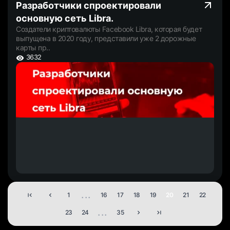
Разработчики спроектировали
основную сеть Libra.
Создатели криптовалюты Facebook Libra, которая будет
выпущена в 2020 году, представили уже 2 дорожные
карты пр..
3632
...
1
16
17
18
19
20
21
22
...
23
24
35