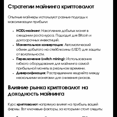
Стратегии майнинга криптовалют
Опытные майнеры используют разные подходы к
максимизации прибыли:
HODL-майнинг:
Накопление добытых монет в
ожидании роста курса. Подходит для Bitcoin и
долгосрочных инвестиций.
Моментальная конвертация:
Автоматический
обмен добытого на стейблкоины (USDT) для защиты
от волатильности.
Переключение (switch mining):
Использование
гибкого оборудования для майнинга самой
прибыльной монеты в реальном времени.
Диверсификация:
Распределение хешрейта между
несколькими монетами для снижения рисков.
Влияние рынка криптовалют на
доходность майнинга
Курс
криптовалют
напрямую влияет на прибыль вашей
фермы. Вот ключевые факторы, за которыми стоит следить: