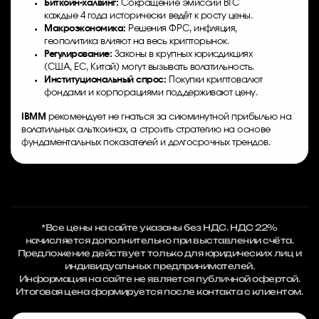
Биткоин-халвинг:
Сокращение эмиссии BTC
каждые 4 года исторически ведёт к росту цены.
Макроэкономика:
Решения ФРС, инфляция,
геополитика влияют на весь крипторынок.
Регулирование:
Законы в крупных юрисдикциях
(США, ЕС, Китай) могут вызывать волатильность.
Институциональный спрос:
Покупки криптовалют
фондами и корпорациями поддерживают цену.
IBMM
рекомендует не гнаться за сиюминутной прибылью на
волатильных альткоинах, а строить стратегию на основе
фундаментальных показателей и долгосрочных трендов.
*Все цены на сайте указаны без НДС. НДС 22%
начисляется дополнительно при выставлении счёта.
Предложение действует только для юридических лиц и
индивидуальных предпринимателей.
Информация на сайте не является публичной офертой.
Итоговая цена формируется после контакта с клиентом.