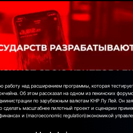
ю работу над расширением программы, которая тестиру
окчейна. Об этом рассказал на одном из пекинских форум
дминистрации по зарубежным валютам КНР Лу Лей. Он зая
о сделать масштабнее пилотный проект и сценарии примен
инансах и (macroeconomic regulation)экономикой управле