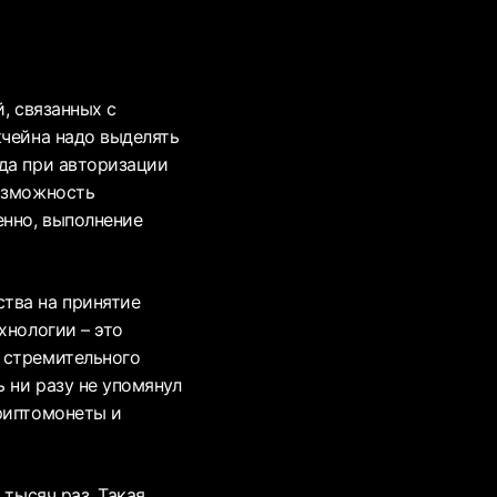
, связанных с
кчейна надо выделять
уда при авторизации
возможность
енно, выполнение
тва на принятие
хнологии – это
 стремительного
ь ни разу не упомянул
криптомонеты и
 тысяч раз. Такая