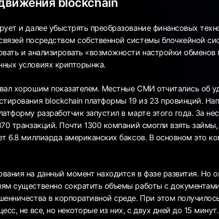
вижения blockchain
рует и далее убыстрять преобразование финансовых техн
вязей посредством собственной системы блочкейной сис
овать и анализировать «возможности настройки обменов
ных условиях крипторынка.
вал хорошим показателем. Местные СМИ отчитались об 
стирования blockchain платформы 19 из 23 провинций. На
латформу разработчик запустил в марте этого года. За не
370 транзакций. Почти 1300 компаний смогли взять займы
ет 6.8 миллиарда американских баксов. В основном это к
вания на данный момент находится в фазе развития. Но 
ям существенно сократить объемы работы с документами
шенничества в корпоративной среде. При этом получилос
есс, не все, но некоторые из них, с двух дней до 15 минут.