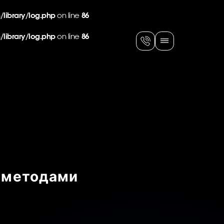
ibrary/log.php
on line
86
ibrary/log.php
on line
86
 методами