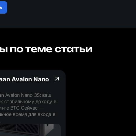
ь
ы по теме статьи
aan Avalon Nano
n Avalon Nano 3S: ваш
 к стабильному доходу в
инге BTC Сейчас —
ьное время для входа в
.