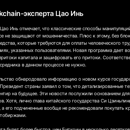
kchain-эксперта Цао Инь
 Цао Инь отмечает, что классические способы манипуляций
се не защищают от мошенничества. Плюс к этому, без бло
едства, которые требуются для оплаты человеческого тр
ниях, указанных пользователями. Новая программа дает 
притоки капитала и зашифровать его притоки. Соответств
средника в данном процессе не нужно.
льство обнародовало информацию о новом курсе государс
Президент страны заявил о том, что детализированные те
нтир на будущее. Эти новости послужили основанием для
. Хотя, лично глава китайского государства Си Цзиньпин
, а его подчиненные вообще не рекомендовали покупать 
птобиржами.
та будет более быстра, чем Биткоин в несколько десятков