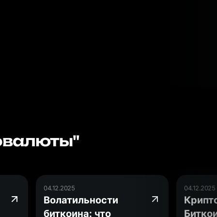
овалюты"
04.12.2025
04.12.2025
Волатильности
Крипт
биткоина: что
Битко