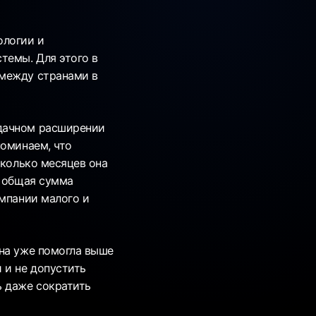
ологии и
темы. Для этого в
 между странами в
удачном расширении
поминаем, что
сколько месяцев она
, общая сумма
омпании малого и
она уже помогла выше
 и не допустить
ь даже сократить