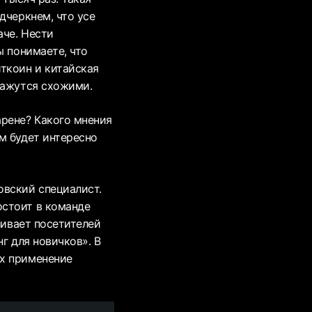
дчеркнем, что усе
аче. Нести
ы понимаете, что
ткоин и китайская
кажутся схожими.
рене? Какого мнения
м будет интересно
овский специалист.
остоит в команде
ливает посетителей
г для новичков». В
их применение