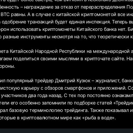
бенность – награждение за отказ от перераспределения По
ВТС равны. А в случае с китайской криптомонетой все ин
 одобрение транзакций будет единая инспекция. Теперь в
рон использовать криптомонеты Китайского банка нет. Би
о разные инструменты несмотря на то, что теоретически 
ета Китайской Народной Республики на международной а
агаем поделиться своими мыслями в крипточате сайте. На
тороны.
ил популярный трейдер Дмитрий Кузюк – журналист, банк
истскую карьеру с обзоров смартфонов и приложений. С
 участников два года назад. С тех пор постоянно ознакам
тели его особенно запомнили по подборке статей «Трейдин
рал базовую терминологию трейдинга. Также показывал 
оторые в криптовалютном мире как «рыба в воде».