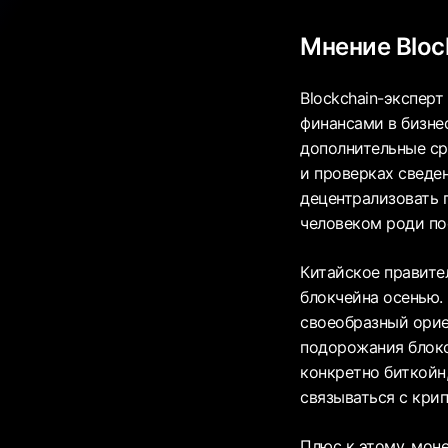
Мнение Bloc
Blockchain-эксперт
финансами в бизне
дополнительные ср
и проверках сведе
децентрализовать 
человеком роди по
Китайское правите
блокчейна осенью. 
своеобразный орие
подорожания блоков
конкретно биткойн
связываться с кри
Плюс к этому, моне