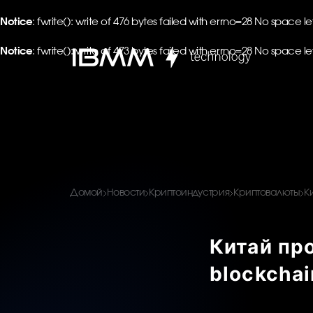
Notice
: fwrite(): write of 476 bytes failed with errno=28 No space l
Notice
: fwrite(): write of 473 bytes failed with errno=28 No space l
Домой
Новости
Криптоиндустрия
Криптовалюты
К
Китай пр
blockchai