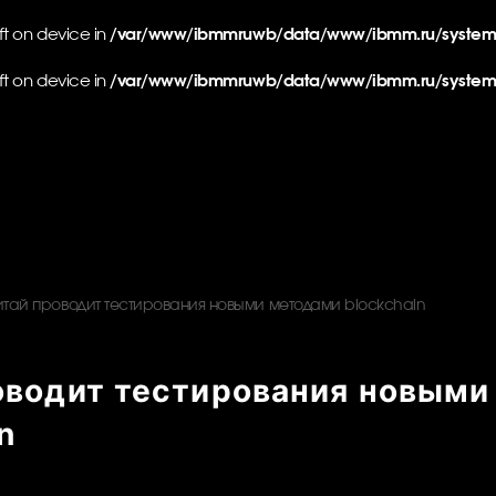
eft on device in
/var/www/ibmmruwb/data/www/ibmm.ru/system/l
eft on device in
/var/www/ibmmruwb/data/www/ibmm.ru/system/l
итай проводит тестирования новыми методами blockchain
оводит тестирования новыми
n