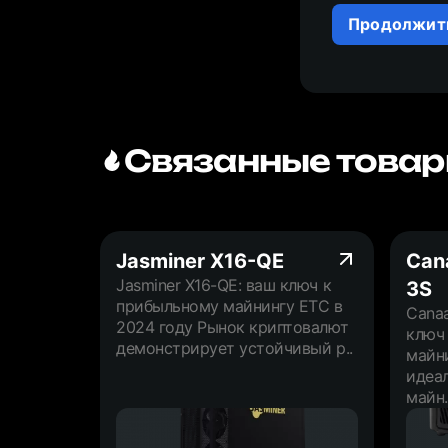
Продолжит
Связанные товар
Jasminer X16-QE
Can
Jasminer X16-QE: ваш ключ к
3S
прибыльному майнингу ETC в
Canaa
2024 году Рынок криптовалют
ключ
демонстрирует устойчивый р..
майн
идеал
майн.