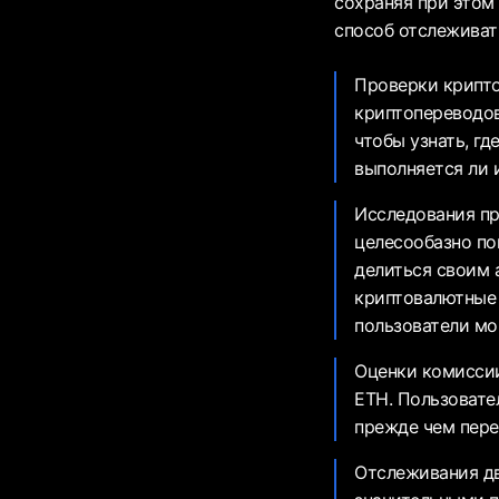
сохраняя при этом
способ отслеживат
Проверки крипто
криптопереводов
чтобы узнать, гд
выполняется ли 
Исследования пр
целесообазно по
делиться своим 
криптовалютные 
пользователи мо
Оценки комиссии 
ETH. Пользовате
прежде чем пере
Отслеживания дв