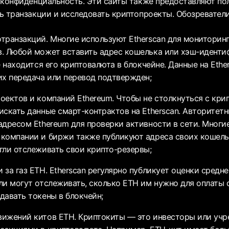
 конфиденциальность. Эти сайты также предоставляют по
ь транзакции и исследовать криптопроекты. Обозреватели
транзакций. Многие используют Etherscan для мониторин
. Любой может вставить адрес кошелька или хэш-иденти
е находится его криптовалюта в блокчейне. Данные на Ethe
их передача или перевод подтвержден;
оектов и компаний Ethereum. Чтобы не столкнуться с кр
искать данные смарт-контрактов на Etherscan. Авторите
адресом Ethereum для проверки активности в сети. Многи
компании и биржи также публикуют адреса своих кошель
гли отслеживать свои крипто-резервы;
за газ ETH. Etherscan регулярно публикует оценки средне
ли могут отслеживать, сколько ETH им нужно для оплаты 
давать токены в блокчейн;
ижений китов ETH. Криптокиты — это инвесторы или учр