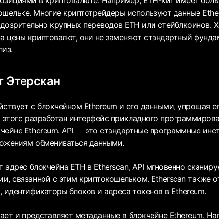
озициями в криптовалюте. Например, ETH-кит имеет бол
ошельке. Многие криптотрейдеры используют данные Ethe
дозрительно крупных переводов ETH или стейблкоинов. Х
на цены криптовалют, они не заменяют стандартный фунда
лиз.
т Этерскан
йствует с блокчейном Ethereum и его данными, упрощая ег
я этого разработан интерфейс прикладного программирован
чейне Ethereum. API — это стандартные программные инс
ложениям обмениваться данными.
т адрес блокчейна ETH в Etherscan, API мгновенно сканиру
и, связанной с этим криптокошельком. Etherscan также 
, идентификаторы блоков и адреса токенов в Ethereum.
рает и представляет метаданные в блокчейне Ethereum. Н