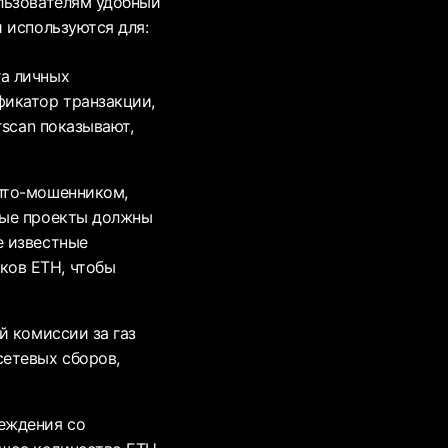
льзователям удобный
 используются для:
га личных
фикатор транзакции,
rscan показывают,
ипто-мошенником,
тные проекты должны
е известные
ков ETH, чтобы
й комиссии за газ
сетевых сборов,
еждения со