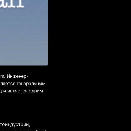
um. Инженер-
вляется генеральным
ц и является одним
птоиндустрии,