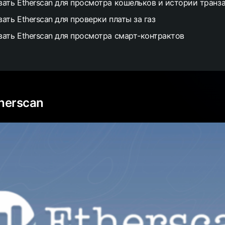
вать Etherscan для просмотра кошельков и истории транз
ать Etherscan для проверки платы за газ
вать Etherscan для просмотра смарт-контрактов
therscan