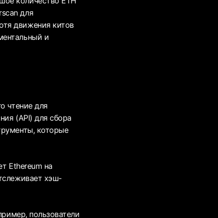
ьшое количество ETH
rscan для
отя движения китов
ментальный и
о чтение для
ия (API) для сбора
трументы, которые
ет Ethereum на
отслеживает хэш-
апример, пользователи