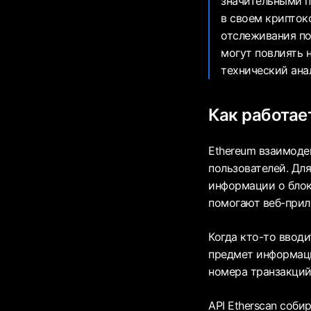
значительными п
в своем крипток
отслеживания по
могут повлиять 
технический ана
Как работае
Ethereum взаимоде
пользователей. Дл
информации о блок
помогают веб-при
Когда кто-то вводи
предмет информаци
номера транзакций
API Etherscan соби