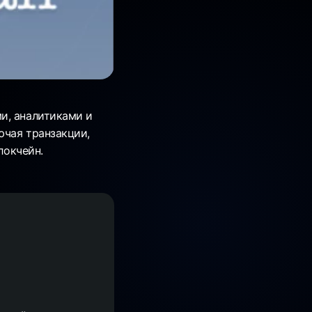
и, аналитиками и
ючая транзакции,
локчейн.