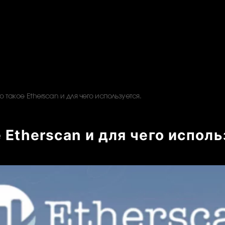
то такое Etherscan и для чего используется.
 Etherscan и для чего исполь