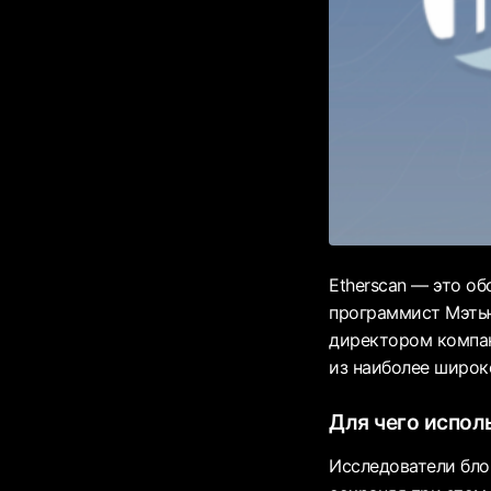
Etherscan — это о
программист Мэтью
директором компан
из наиболее широк
Для чего испол
Исследователи блок