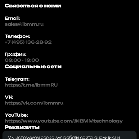
Связаться с нами
Email:
sales@ibmm.ru
Телефон:
+7 (495) 136-28-92
График:
09:00 - 19:00
Социальные сети
Telegram:
https://t.me/ibmmRU
VK:
https://vk.com/ibmmru
YouTube:
https://www.youtube.com/@IBMMtechnology
Реквизиты
Мы используем cookie для работы сайта, аналитики и