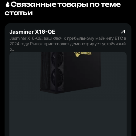
Связанные товары по теме
статьи
Jasminer X16-QE
Jasminer X16-QE: ваш ключ к прибыльному майнингу ETC в
2024 году Рынок криптовалют демонстрирует устойчивый
р..