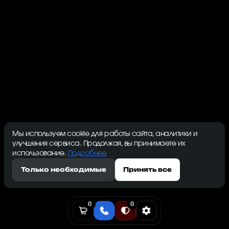
07.07.2026
Алгоритм Blake2b
Основные функции алгоритмаНесмотря на волатильность
криптовалютного рынка, алгоритм Blake2b продолжает
остават..
Просмотров:: 1315
Мы используем cookie для работы сайта, аналитики и
улучшения сервиса. Продолжая, вы принимаете их
использование.
Подробнее
Только необходимые
Принять все
0
0