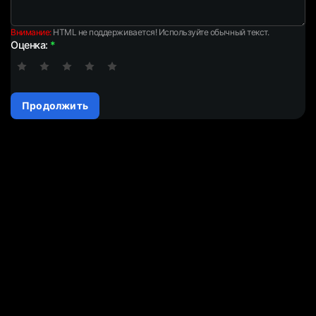
Внимание:
HTML не поддерживается! Используйте обычный текст.
Оценка:
Продолжить
Jasminer X16-QE
Jasminer X16-QE: ваш ключ к прибыльному майнингу ETC в
2024 году Рынок криптовалют демонстрирует устойчивый
р..