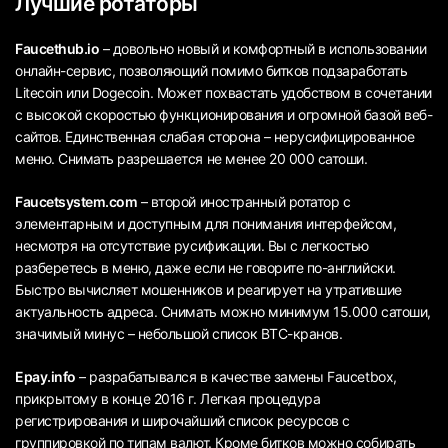
Лучшие ротаторы
Faucethub.io
– довольно новый и комфортный в использовании
онлайн-сервис, позволяющий помимо битков подзаработать
Litecoin или Dogecoin. Может похвастать удобством в сочетании
с высокой скоростью функционирования и огромной базой веб-
сайтов. Единственная слабая сторона – нерусифицированное
меню. Снимать разрешается не менее 20 000 сатоши.
Faucetsystem.com
– второй иностранный ротатор с
элементарным и доступным для понимания интерфейсом,
несмотря на отсутствие русификации. Вы с легкостью
разберетесь в меню, даже если не говорите по-английски.
Быстро вычисляет мошенников и реагирует на утратившие
актуальность адреса. Снимать можно минимум 15.000 сатоши,
значимый минус – небольшой список BTC-кранов.
Epay.info
– разрабатывался в качестве замены Faucetbox,
прикрытому в конце 2016 г. Легкая процедура
регистрирования и широчайший список ресурсов с
группировкой по типам валют. Кроме битков можно собирать