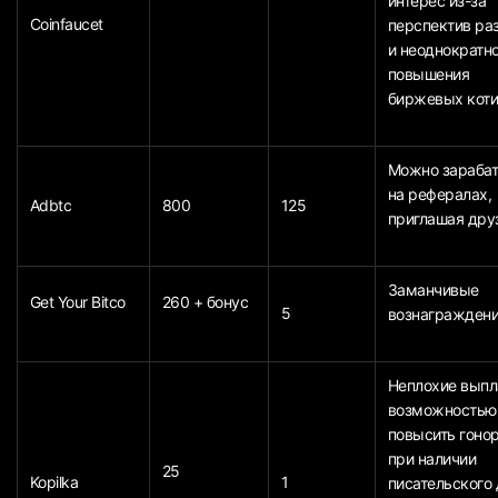
интерес из-за
Coinfaucet
перспектив ра
и неоднократн
повышения
биржевых коти
Можно зараба
на рефералах,
Adbtc
800
125
приглашая дру
Заманчивые
Get Your Bitco
260 + бонус
5
вознаграждени
Неплохие выпл
возможностью
повысить гоно
при наличии
25
Kopilka
1
писательского 