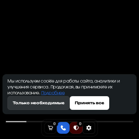
07.07.2026
Алгоритм Blake2b
Основные функции алгоритмаНесмотря на волатильность
криптовалютного рынка, алгоритм Blake2b продолжает
остават..
Просмотров:: 1318
Мы используем cookie для работы сайта, аналитики и
улучшения сервиса. Продолжая, вы принимаете их
использование.
Подробнее
Только необходимые
Принять все
0
0