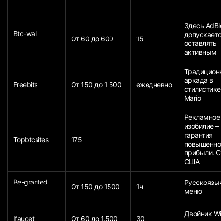
Здесь AdBl
Btc-wall
допускает
От 60 до 600
15
оставлять
активным
Традицион
аркада в
Freebits
От 150 до 1 500
ежедневно
стилистике
Mario
Рекламное
изобилие –
гарантия
Topbtcsites
175
повышенно
прибыли. С
США
Be-granted
Русскоязы
От 150 до 1500
1ч
меню
Двойник Wi
Ifaucet
От 60 до 1.500
30