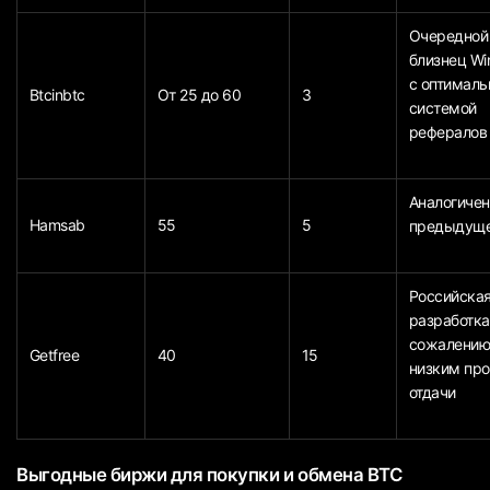
Очередной
близнец Wi
с оптималь
Btcinbtc
От 25 до 60
3
системой
рефералов
Аналогичен
Hamsab
55
5
предыдущ
Российска
разработка
сожалению,
Getfree
40
15
низким пр
отдачи
Выгодные биржи для покупки и обмена BTC