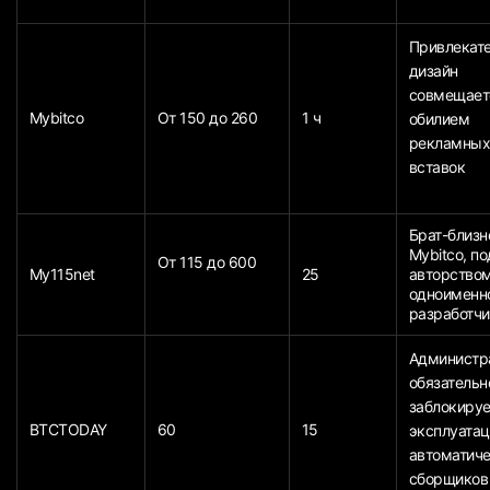
Привлекат
дизайн
совмещает
Mybitco
От 150 до 260
1 ч
обилием
рекламны
вставок
Брат-близн
Mybitco, по
От 115 до 600
My115net
25
авторство
одноименн
разработчи
Администр
обязательн
заблокируе
BTCTODAY
60
15
эксплуата
автоматич
сборщиков