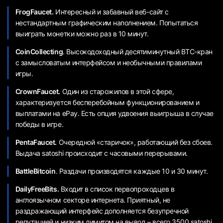
FrogFaucet.
Интересный и забавный веб-сайт с
нестандартным графическим наполнением. Попытаться
выиграть монетки можно раз в 10 минут.
CoinCollecting
. Высокодоходный десятиминутный ВТС-кран
с замысловатым интерфейсом и необычными правилами
игры.
CrownFaucet.
Один из старожилов в этой сфере,
характеризуется бесперебойным функционированием и
выплатами на ePay. Есть опция удвоения выигрыша в случае
победы в игре.
PentaFaucet.
Очередной «старичок», работающий без сбоев.
Выдача satoshi происходит с часовыми перерывами.
BattleBitcoin
. Раздачи производятся каждые 10 и 30 минут.
DailyFreeBits.
Входит в список первопроходцев в
англоязычном секторе интернета. Приятный, не
раздражающий интерфейс дополняется безупречной
репутацией и низким лимитом на вывод – всего 3500 satoshi.