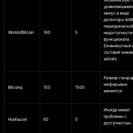
уравновешива
минус в виде
детектора AdBl
периодическо
WorldofBitcoin
160
5
недоступности
функционала.
Ежеминутный 
составит мини
satoshi.
Размер гонора
непрерывно
Bitcoinq
150
1500
меняется.
Иногда имеет
проблемы с
Huefaucet
60
5
доступностью.