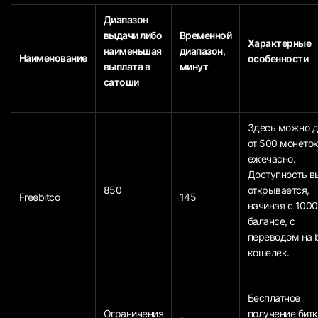
Диапазон
выдачи либо
Временной
Характерные
наименьшая
диапазон,
Наименование
особенности
выплата в
минут
сатоши
Здесь можно д
от 500 монето
ежечасно.
Доступность в
850
открывается,
Freebitco
145
начиная с 1000
балансе, с
переводом на b
кошелек.
Бесплатное
Ограничения
получение битк