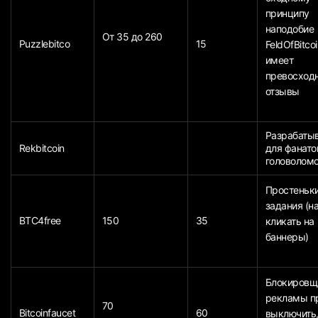
принципу
наподобие
От 35 до 260
Puzzlebitco
15
FeldOfBitcoi
имеет
превосход
отзывы
Разрабаты
Rekbitcoin
для фанато
головолом
Простеньк
задания (н
BTC4free
150
35
кликать на
баннеры)
Блокировщ
рекламы п
70
Bitcoinfaucet
60
выключить,