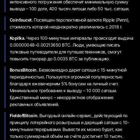
интенсивного погружения обеспечит минимальную сумму
вывода – 100 доги, 400 тысяч литоши либо 50 тыс. сатоши.
Coinfaucet.
Посвящен перспективной валюте Ripple (Рипл),
стоимость которой неоднократно увеличилась с 2018 г.
Kopilka.
Через 100-минутные интервалы происходит выдача
0.00000048–0.00213650 ВТС. Люди, умеющие писать
толковые путеводители для путешественников, смогут
повысить гонорар до 0.0035 BTC за публикацию.
BonusBitcoin.
Безвозмездно дарит сатоши с 15-минутной
периодичностью. Пользуется огромной популярностью
благодаря ежевечерним 5% бонусам на личный счет.
Минимальное требование к выводу – 10 000 сатоши.
Единственный минус – некорректное отображение
рекламных объявлений.
FieldofBitcoin.
Выгодный онлайн-сервис, действующий по
принципу лотерейного розыгрыша и дарящий сатоши с 10-
минутными перерывами. Вывести их можно будет, как
только суммарный объём на счёте достигнет 10 тысяч.