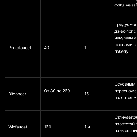
сюда не за
Предусмот
джек-пот с
ненулевым
шансами н
Pentafaucet
40
1
победу
Основным
От 30 до 260
персонаж
Bitcobear
15
является 
Отличаетс
простотой 
Winfaucet
160
1 ч
применени