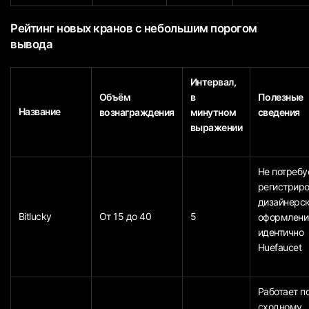
Рейтинг новых кранов с небольшим порогом
вывода
Интервал,
Объём
в
Полезные
Название
вознаграждения
минутном
сведения
выражении
Не потребу
регистриро
дизайнерс
Bitlucky
От 15 до 40
5
оформлени
идентично
Huefaucet
Работает п
сходному