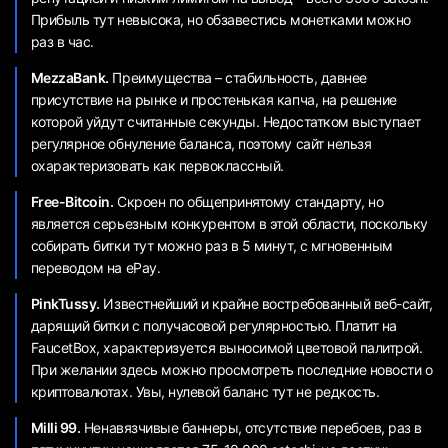
Прибыль тут невысока, но обзавестись монетками можно
раз в час.
MezzaBank.
Преимущества – стабильность, давнее
присутствие на рынке и простенькая капча, на решение
которой уйдут считанные секунды. Недостатком выступает
регулярное обнуление баланса, поэтому сайт нельзя
охарактеризовать как первоклассный.
Free-Bitcoin.
Скроен по общепринятому стандарту, но
является серьезным конкурентом в этой области, поскольку
собирать битки тут можно раз в 5 минут, с мгновенным
переводом на ePay.
PinkTussy.
Известнейший и крайне востребованный веб-сайт,
дарящий битки с получасовой регулярностью. Платит на
FaucetBox, характеризуется выносимой цветовой палитрой.
При желании здесь можно просмотреть последние новости о
криптовалютах. Увы, нулевой баланс тут не редкость.
Milli 99.
Ненавязчивые баннеры, отсутствие перебоев, раз в