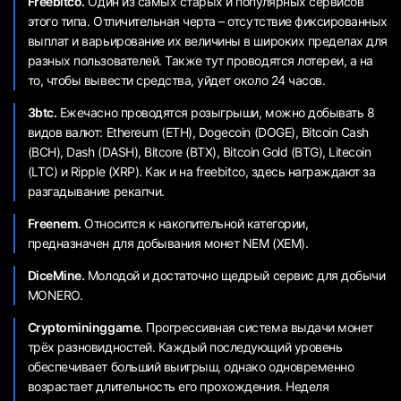
Freebitco.
Один из самых старых и популярных сервисов
этого типа. Отличительная черта – отсутствие фиксированных
выплат и варьирование их величины в широких пределах для
разных пользователей. Также тут проводятся лотереи, а на
то, чтобы вывести средства, уйдет около 24 часов.
3btc.
Ежечасно проводятся розыгрыши, можно добывать 8
видов валют: Ethereum (ЕТН), Dogecoin (DOGE), Bitcoin Cash
(ВСН), Dash (DASH), Bitcore (ВТХ), Bitcoin Gold (BTG), Litecoin
(LTC) и Ripple (XRP). Как и на freebitco, здесь награждают за
разгадывание рекапчи.
Freenem.
Относится к накопительной категории,
предназначен для добывания монет NEM (ХЕМ).
DiceMine.
Молодой и достаточно щедрый сервис для добычи
MONERO.
Cryptomininggame.
Прогрессивная система выдачи монет
трёх разновидностей. Каждый последующий уровень
обеспечивает больший выигрыш, однако одновременно
возрастает длительность его прохождения. Неделя