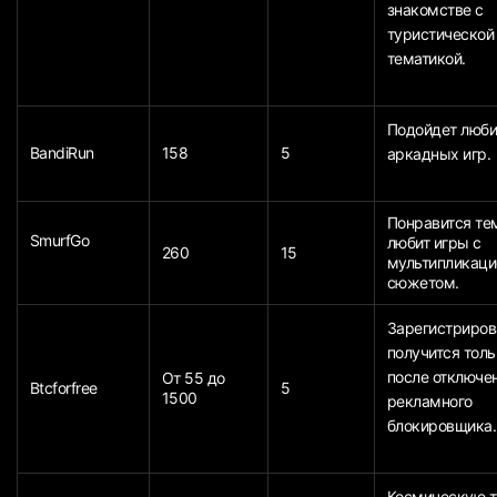
знакомстве с
туристической
тематикой.
Подойдет люб
BandiRun
158
5
аркадных игр.
Понравится тем
SmurfGo
любит игры с
260
15
мультипликац
сюжетом.
Зарегистриров
получится толь
после отключе
От 55 до
Btcforfree
5
1500
рекламного
блокировщика.
Космическую 