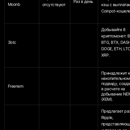
Раз в день
Moonb
отсутствуют
кэш с выплата
Coinpot-кошеле
Добывайте 8
криптомонет: 
3btc
BTG, BTX, DASH
DOGE, ETH, LTC
XRP.
Принадлежит 
накопительном
подвиду, созд
Freenem
в расчете на
добывание NE
(XEM).
Предлагает ра
Ripple,
представляющ