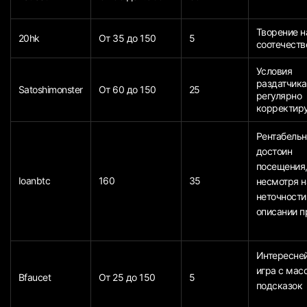
Творение 
20hk
От 35 до 150
5
соотечеств
Условия
раздатчика
Satoshimonster
От 60 до 150
25
регулярно
корректир
Рентабельн
достоин
посещения
Ioanbtc
160
35
несмотря н
неточности
описании п
Интересне
игра с мас
Bfaucet
От 25 до 150
5
подсказок