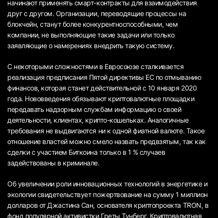
начинают применять смарт-контракты для взаимодействия
друг с другом. Организации, переводящие процессы на
блокчейн, станут более конкурентноспособными, чем
компании, не выполняющие такие задачи или только
заявляющие о намерениях внедрить такую систему.
С некоторыми сложностями в Евросоюзе сталкивается
реализация предписания Пятой директивы ЕС по отмыванию
финансов, которая станет действительной с 10 января 2020
года. Нововведения обязывают криптовалютные площадки
передавать надзорным службам информацию о своей
деятельности, клиентах, крипто-кошельках. Аналогичные
требования не выдвигаются ни к одной фиатной валюте. Такое
отношение властей можно смело назвать предвзятым, так как
сделки с участием Биткоина только в 1 % случаев
задействованы в криминале.
Об увеличении роли инновационных технологий в энергетике и
экологии свидетельствует пожертвование на сумму 1 миллион
долларов от Джастина Сан, основателя криптопроекта TRON, в
фонд популярной активистки Греты Тунберг. Криптовалютная