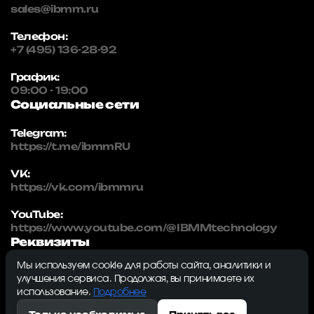
sales@ibmm.ru
Телефон:
+7 (495) 136-28-92
График:
09:00 - 19:00
Социальные сети
Telegram:
https://t.me/ibmmRU
VK:
https://vk.com/ibmmru
YouTube:
https://www.youtube.com/@IBMMtechnology
Реквизиты
Мы используем cookie для работы сайта, аналитики и
IBMM | technology
улучшения сервиса. Продолжая, вы принимаете их
ИНН: 5032334982
использование.
Подробнее
ОГРН: 1215000115230