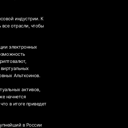
совой индустрии. К
 все отрасли, чтобы
ации электронных
возможность
риптовалют,
 виртуальных
овных Альткоинов.
туальных активов,
же начнется
что в итоге приведет
крупнейший в России