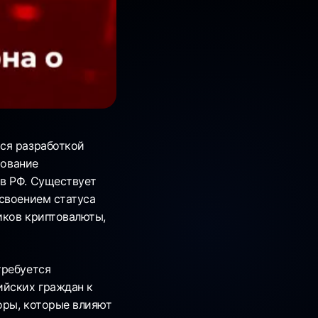
ся разработкой
рование
в РФ. Существует
своением статуса
иков криптовалюты,
требуется
ийских граждан к
оры, которые влияют