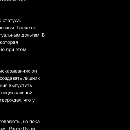
 статуса.
коины. Также не
туальным деньгам. В
екоторая
но при этом
высказываниях он
 создавать лишних
ния выпустить
у национальной
тверждал, что у
товалюты, но пока
ния. Ранее Путин