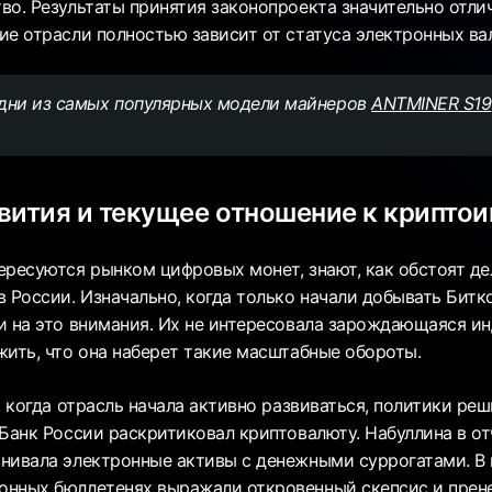
во. Результаты принятия законопроекта значительно отлич
ие отрасли полностью зависит от статуса электронных ва
одни из самых популярных модели майнеров
ANTMINER S19
вития и текущее отношение к крипто
ересуются рынком цифровых монет, знают, как обстоят д
в России. Изначально, когда только начали добывать Битк
и на это внимания. Их не интересовала зарождающаяся ин
жить, что она наберет такие масштабные обороты.
, когда отрасль начала активно развиваться, политики ре
 Банк России раскритиковал криптовалюту. Набуллина в о
нивала электронные активы с денежными суррогатами. В
нных бюллетенях выражали откровенный скепсис и прен