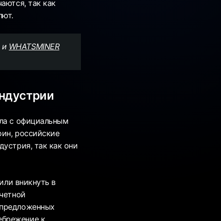
аются, так как
лют.
и
WHATSMINER
индустрии
ела с официальным
оин, российские
дустрия, так как они
шили вникнуть в
тчетной
 предложенных
ебрежение к