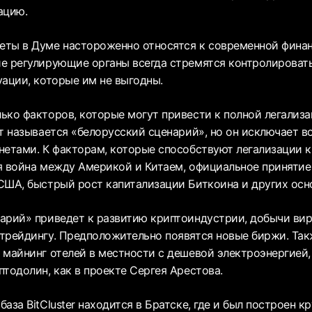
ацию.
ты в Думе настороженно относятся к современной финан
е регулирующие органы всегда стремятся контролировать
уации, которые им не выгодны.
ько факторов, которые могут привести к полной легализ
нт называется «белорусский сценарий», но он исключает 
нетами. К факторам, которые способствуют легализации к
я война между Америкой и Китаем, официальное принятие
США, быстрый рост капитализации Биткоина и других осн
арий» приведет к развитию криптоиндустрии, добычи вир
трейдингу. Предположительно появятся новые биржи. Так
 майнинг отелей в местности с дешевой электроэнергией, 
тодолин, как в проекте Сергея Арестова.
аза BitCluster находится в Братске, где и был построен 