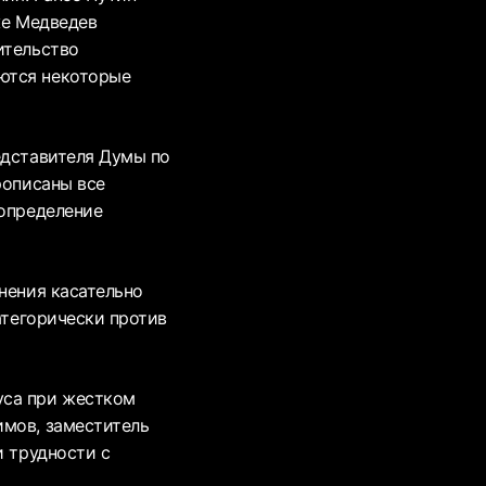
же Медведев
ительство
ются некоторые
едставителя Думы по
рописаны все
 определение
нения касательно
атегорически против
уса при жестком
имов, заместитель
и трудности с