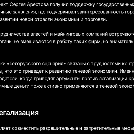
оект Сергея Арестова получил поддержку государственны
ичные заявления, где подчеркивал заинтересованность го
азвитии новой отрасли экономики и торговли.
трудничества властей и майнинговых компаний встречают
рганы не вмешиваются в работу таких фирм, но внимательн
ки «белорусского сценария» связаны с трудностями конт
ы, что это приведет к развитию теневой экономики. Имен
одатели, когда приводят аргументы против легализации к
личные деньги тоже активно применяются в теневой эконом
егализация
оляет совместить разрешительные и запретительные меры