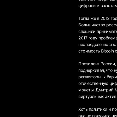
цифровым валютам
Тогда же в 2012 г
Большинство росси
спешили принимать
2017 году проблема
неопределенность.
стоимость Bitcoin 
Президент России,
подчеркивал, что 
регуляторных барь
отечественную циф
монеты. Дмитрий Ме
виртуальных актив
Хоть политики и п
она не получила ни