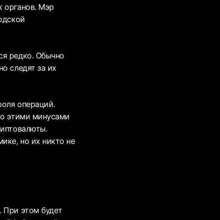
х органов. Мэр
родской
ся редко. Обычно
о следят за их
роля операций.
но этими минусами
риптовалюты.
ике, но их никто не
. При этом будет