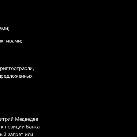
ами;
активами;
криптоотрасли,
 предложенных
митрий Медведев
 к позиции Банка
ный запрет или