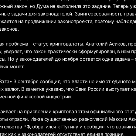
ужный закон, но Дума не выполнила это задание. Теперь у
чные задачи для законодателей. Заинтересованность прав
жается на продвижении законопроекта, поэтому наблюда
законов.
ая проблема – статус криптовалюты. Анатолий Асиков, пр
, уверяет, что закон практически сформулирован, в нем п
ы. Но у законодателей до ноября остается одна задача –
вых монет.
Baza» 3 сентября сообщил, что власти не имеют единого м
х валют. В заметке указано, что Банк России выступает к
менной финансовой индустрии.
аивает на присвоении криптовалютам официального стат
оты отрасли. Из-за существенных разногласий Максим Ак
тельства РФ, обратился к Путину и сообщил, что возникл
так как у законодателей отсутствует единая позиция.