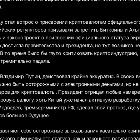
.
оду стал вопрос о присвоении криптовалютам официального
йских регуляторов призывали запретить Биткоины и Альт
 и законопроект о присвоении официального статуса вир
 достигла правительства и президента, но тут возникла н
 В то время было бы глупо критиковать криптоиндустрию, 
стремительно падала.
 Владимир Путин, действовал крайне аккуратно. В своих 
нужно быть осторожными с электронными деньгами, но не
еров для криптовалюты. Президент отрицал любые намере
ровую валюту, хоть Китай уже начал активную разработк
дведев, премьер-министр РФ, сделал свой прогноз, где у
ов большое будущее.
озволяют себе осторожные высказывания касательно крип
какого официального статуса, как и законного регулирова