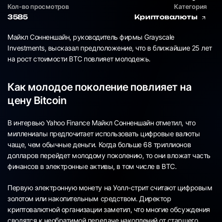
Кол-во просмотров
Категория
3585
Криптовалюты
Майкл Сонненшайн, руководитель фирмы Grayscale
Investments, высказал предположение, что в ближайшие 25 лет
на рост стоимости BTC повлияет молодежь.
Как молодое поколение повлияет на
цену Bitcoin
В интервью Yahoo Finance Майкл Сонненшайн отметил, что
миллениалы предпочитает использовать цифровые валюты
чаще, чем обычные деньги. Когда больше 68 триллионов
долларов перейдет молодому поколению, то они вложат часть
финансов в электронные активы, в том числе в BTC.
Первую электронную монету на Уолл-стрит считают цифровым
золотом или накопительным средством. Директор
криптовалютной организации заметил, что многие обсуждения
сводятся к необратимой передаче накоплений от старшего