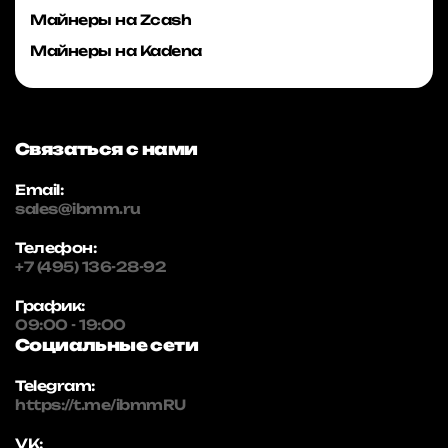
Майнеры на Zcash
Майнеры на Kadena
Связаться с нами
Email:
sales@ibmm.ru
Телефон:
+7 (495) 136-28-92
График:
09:00 - 19:00
Социальные сети
Telegram:
https://t.me/ibmmRU
VK: