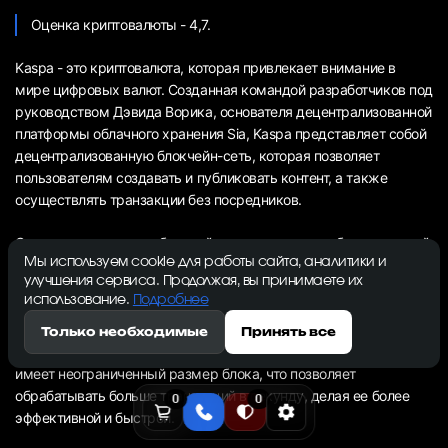
Оценка криптовалюты - 4,7.
Kaspa - это криптовалюта, которая привлекает внимание в
мире цифровых валют. Созданная командой разработчиков под
руководством Дэвида Ворика, основателя децентрализованной
платформы облачного хранения Sia, Kaspa представляет собой
децентрализованную блокчейн-сеть, которая позволяет
пользователям создавать и публиковать контент, а также
осуществлять транзакции без посредников.
С момента появления блокчейна совместимость была сложной
Мы используем cookie для работы сайта, аналитики и
задачей для разработчиков.
улучшения сервиса. Продолжая, вы принимаете их
использование.
Подробнее
Одной из уникальных особенностей Kaspa является ее
масштабируемость. В отличие от других криптовалют, таких как
Только необходимые
Принять все
Bitcoin, которые имеют ограниченный размер блока, Kaspa
имеет неограниченный размер блока, что позволяет
обрабатывать больше транзакций в секунду, делая ее более
0
0
эффективной и быстрой.