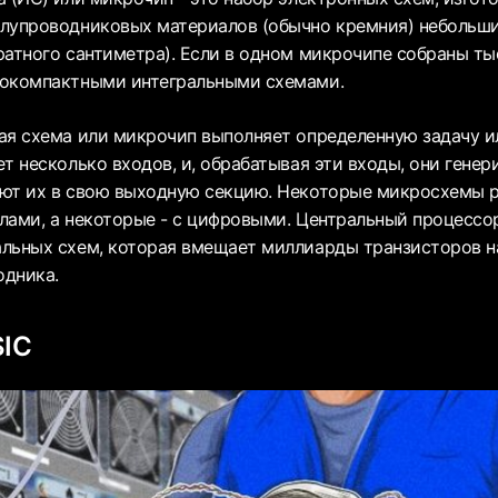
лупроводниковых материалов (обычно кремния) небольши
ратного сантиметра). Если в одном микрочипе собраны ты
кокомпактными интегральными схемами.
ая схема или микрочип выполняет определенную задачу ил
ет несколько входов, и, обрабатывая эти входы, они гене
ют их в свою выходную секцию. Некоторые микросхемы р
лами, а некоторые - с цифровыми. Центральный процессор
льных схем, которая вмещает миллиарды транзисторов н
одника.
SIC