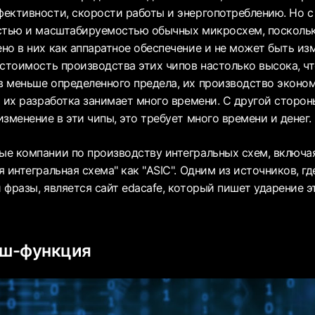
ективности, скорости работы и энергопотреблению. Но с
стью и масштабируемостью обычных микросхем, посколь
но в них как аппаратное обеспечение и не может быть из
 стоимость производства этих чипов настолько высока, ч
 меньше определенного предела, их производство эконо
а их разработка занимает много времени. С другой сторон
зменение в эти чипы, это требует много времени и денег.
е компании по производству интегральных схем, включая
 интегральная схема" как "ASIC". Одним из источников, г
фразы, является сайт edacafe, который пишет ударение эт
эш-функция