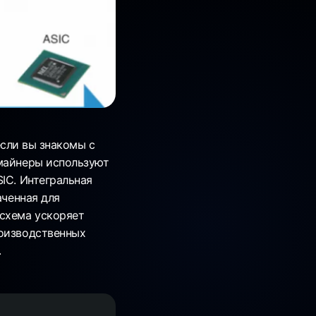
 если вы знакомы с
 майнеры используют
IC. Интегральная
аченная для
 схема ускоряет
роизводственных
.