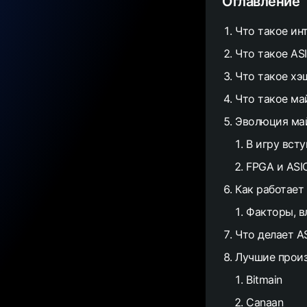
Оглавление
Что такое ин
Что такое AS
Что такое хэ
Что такое ма
Эволюция ма
В игру вст
FPGA и ASI
Как работает
Факторы, в
Что делает A
Лучшие прои
Bitmain
Canaan