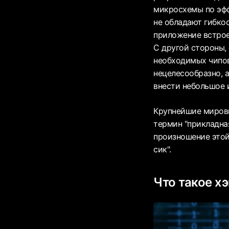
микросхемы по эфф
не обладают гибко
приложение встрое
С другой стороны,
необходимых чипов
нецелесообразно, 
внести небольшое и
Крупнейшие мировы
термин "прикладная
произношение этой 
сик".
Что такое х