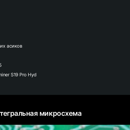
их асиков
5
miner S19 Pro Hyd
нтегральная микросхема