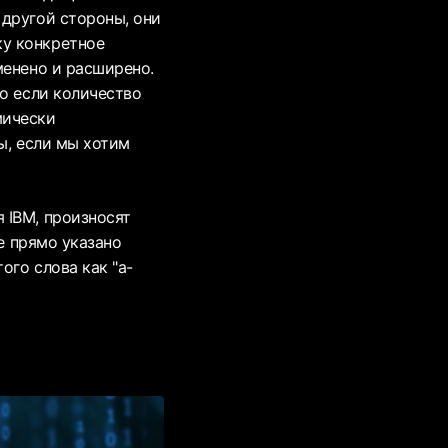
 другой стороны, они
ку конкретное
менено и расширено.
то если количество
мически
ы, если мы хотим
 IBM, произносят
де прямо указано
ого слова как "а-