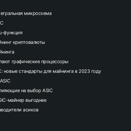
тегральная микросхема
IC
ш-функция
йнинг криптовалюты
йнинга
упают графические процессоры
C: новые стандарты для майнинга в 2023 году
 ASIC
лияющие на выбор ASIC
SIC-майнер выгоднее
зводители асиков