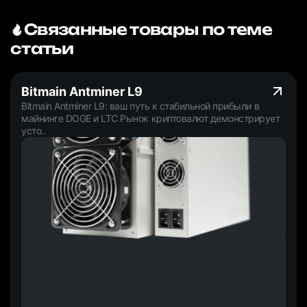
Связанные товары по теме
статьи
Bitmain Antminer L9
Bitmain Antminer L9: ваш путь к стабильной прибыли в
майнинге DOGE и LTC Рынок криптовалют демонстрирует
усто..