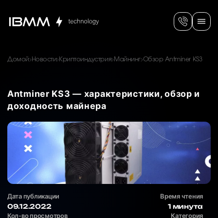
Домой
Новости
Криптоиндустрия
Майнинг
Обзор Antminer KS3
Antminer KS3 — характеристики, обзор и
доходность майнера
Дата публикации
Время чтения
09.12.2022
1 минута
Кол-во просмотров
Категория