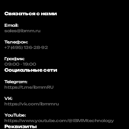
Связаться с нами
Email:
sales@ibmm.ru
Телефон:
+7 (495) 136-28-92
График:
09:00 - 19:00
Социальные сети
Telegram:
https://t.me/ibmmRU
VK:
https://vk.com/ibmmru
YouTube:
https://www.youtube.com/@IBMMtechnology
Реквизиты