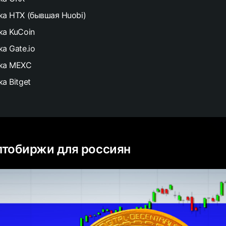
а HTX (бывшая Huobi)
а KuCoin
а Gate.io
жа MEXC
а Bitget
птобиржи для россиян