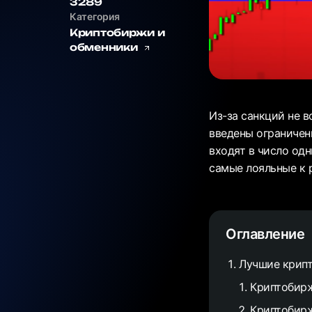
3289
Категория
Криптобиржи и
обменники
Из-за санкций не 
введены ограничен
входят в число од
самые лояльные к 
Оглавление
Лучшие крип
Криптобирж
Криптобир