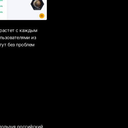
 растет с каждым
ользователями из
гут без проблем
пользуя российский