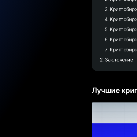
Криптобирж
Криптобирж
Криптобирж
Криптобир
Криптобирж
Заключение
Лучшие кри