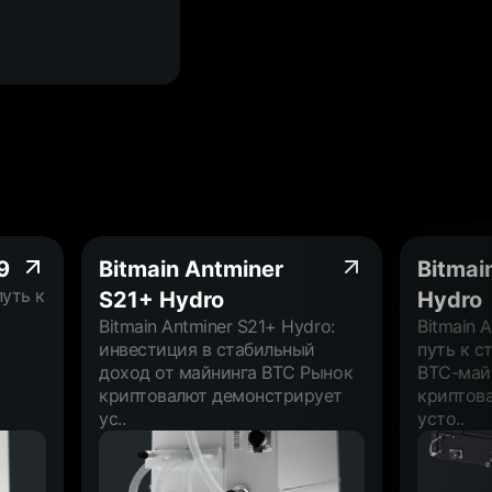
9
Bitmain Antminer
Bitmai
путь к
S21+ Hydro
Hydro
Bitmain Antminer S21+ Hydro:
Bitmain 
инвестиция в стабильный
путь к с
доход от майнинга BTC Рынок
BTC-май
криптовалют демонстрирует
криптов
ус..
усто..