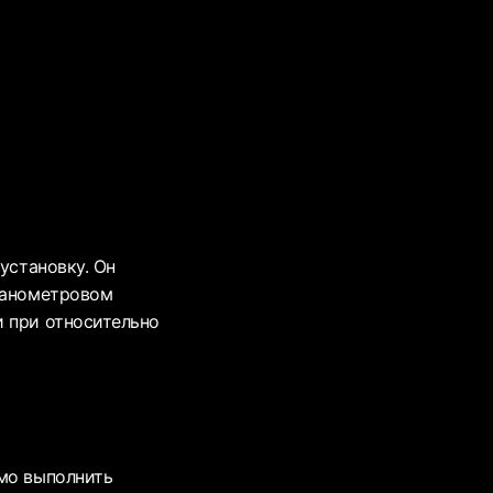
установку. Он
-нанометровом
и при относительно
имо выполнить