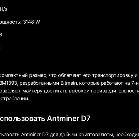
H/s
ощность:
3148 W
3
м
компактный размер, что облегчает его транспортировку и 
BM1393, разработанными Bitmain, которые работают на 7
позволяет майнеру достигать высокой производительност
отреблении.
использовать Antminer D7
льзовать Antminer D7 для добычи криптовалюты, необход