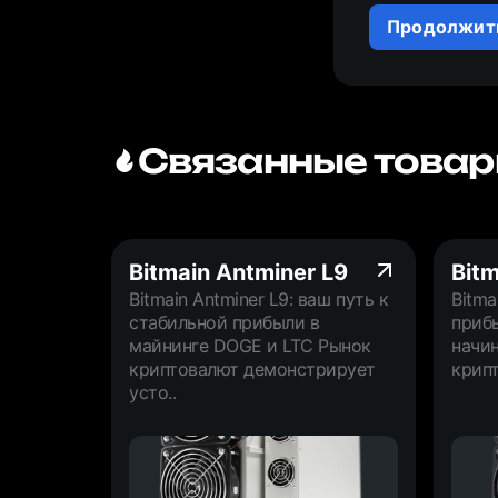
Продолжит
Связанные товар
Bitmain Antminer L9
Bitm
Bitmain Antminer L9: ваш путь к
Bitma
стабильной прибыли в
приб
майнинге DOGE и LTC Рынок
начи
криптовалют демонстрирует
крипт
усто..