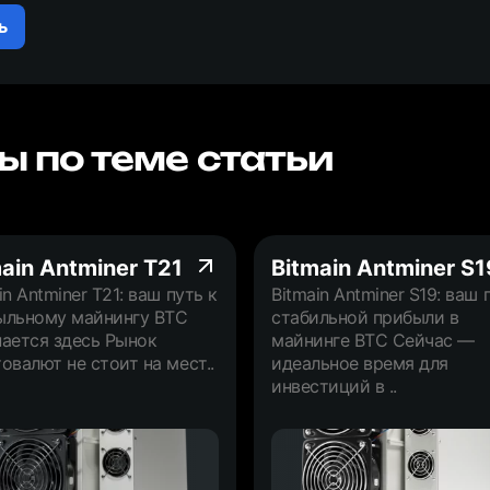
ь
ы по теме статьи
ain Antminer T21
Bitmain Antminer S1
in Antminer T21: ваш путь к
Bitmain Antminer S19: ваш 
ыльному майнингу BTC
стабильной прибыли в
нается здесь Рынок
майнинге BTC Сейчас —
овалют не стоит на мест..
идеальное время для
инвестиций в ..