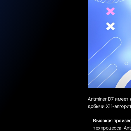
Antminer D7 имеет
добычи X11-алгори
Высокая произв
техпроцесса, Ant