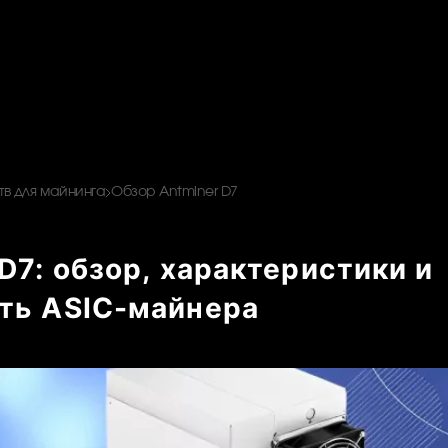
в для майнинга
Обзор Antminer D7
D7: обзор, характеристики и
ть ASIC-майнера