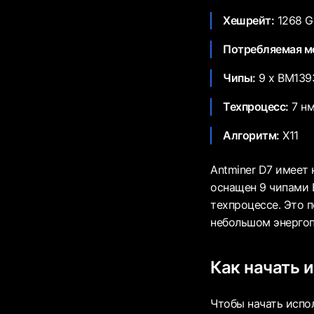
Хешрейт:
1268 G
Потребляемая м
Чипы:
9 x BM139
Техпроцесс:
7 н
Алгоритм:
X11
Antminer D7 имеет 
оснащен 9 чипами 
техпроцессе. Это 
небольшом энергоп
Как начать 
Чтобы начать испо