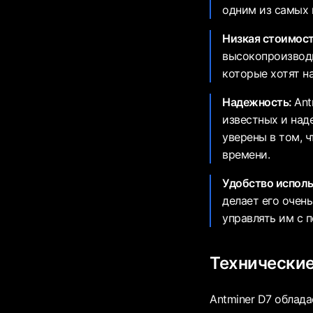
одним из самых 
Низкая стоимос
высокопроизводи
которые хотят н
Надежность:
Ant
известных и над
уверены в том, ч
времени.
Удобство испол
делает его очен
управлять им с 
Технические
Antminer D7 облад