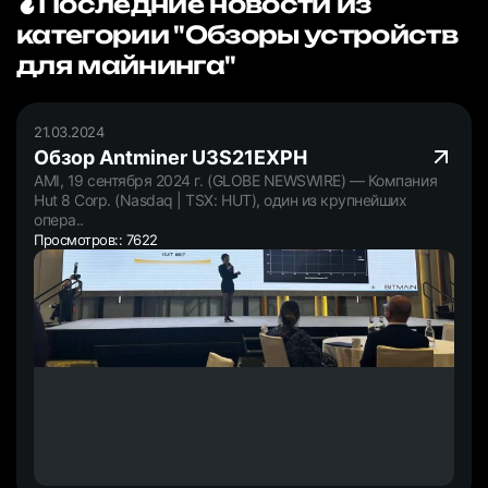
Последние новости из
категории "Обзоры устройств
для майнинга"
21.03.2024
Обзор Antminer U3S21EXPH
AMI, 19 сентября 2024 г. (GLOBE NEWSWIRE) — Компания
Hut 8 Corp. (Nasdaq | TSX: HUT), один из крупнейших
опера..
Просмотров:: 7622