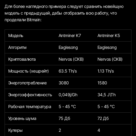
Для более наглядного примера следует сравнить новейшую
модель с предыдущей, дабы отобразить всю работу, что
проделали Bitmain:
Модель
Antminer K7
Antminer K5
Алгоритм
Eaglesong
Eaglesong
Криптовалюта
Nervos (CKB)
Nervos (CKB)
Мощность (хешрейт)
63.5 Th/s
1.13 Th/s
Энергопотребление
3080
1580
Энергоэффективность
0,049j/Gh
34,5 J\Th
Рабочая температура
5 - 45 °C
5 - 45 °C
Уровень шума
75 Дб
72 Дб
Кулеры
2
4