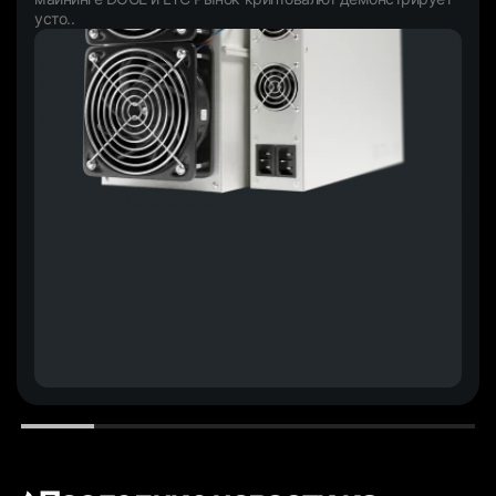
усто..