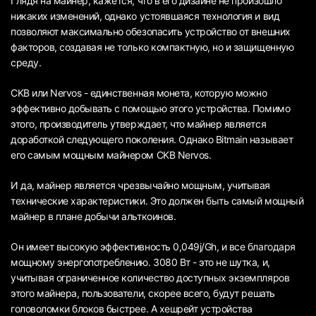
Глядя на майнер, кажется, что в его дизайне не произошло
никаких изменений, однако устоявшаяся технология и вид
позволяют максимально обезопасить устройство от внешних
факторов, создавая не только компактную, но и защищенную
среду.
CKB или Nervos - единственная монета, которую можно
эффективно добывать с помощью этого устройства. Помимо
этого, производитель утверждает, что майнер является
доработкой следующего поколения. Однако Bitmain называет
его самым мощным майнером CKB Nervos.
И да, майнер является чрезвычайно мощным, учитывая
технические характеристики. Это должен быть самый мощный
майнер в плане добычи альткоинов.
Он имеет высокую эффективность 0,049j/Gh, и все благодаря
мощному энергопотреблению. 3080 Вт - это не шутка, и,
учитывая ограниченное количество доступных экземпляров
этого майнера, пользователи, скорее всего, будут решать
головоломки блоков быстрее. А хешрейт устройства