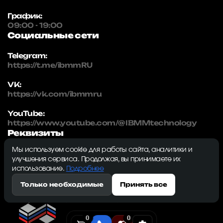
График:
09:00 - 19:00
Социальные сети
Telegram:
https://t.me/ibmmRU
VK:
https://vk.com/ibmmru
YouTube:
https://www.youtube.com/@IBMMtechnology
Реквизиты
Мы используем cookie для работы сайта, аналитики и
IBMM | technology
улучшения сервиса. Продолжая, вы принимаете их
ИНН: 5032334982
использование.
Подробнее
ОГРН: 1215000115230
Только необходимые
Принять все
143009, Московская область, г. Одинцово, ул.
Северная, д. 5, к. 3, кв. 353, ком. 1
0
0