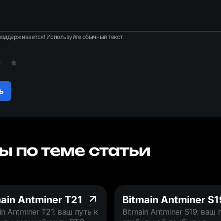
оддерживается! Используйте обычный текст.
ь
ы по теме статьи
ain Antminer T21
Bitmain Antminer S1
in Antminer T21: ваш путь к
Bitmain Antminer S19: ваш 