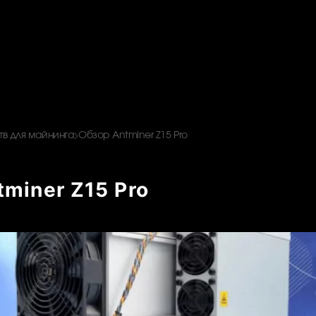
в для майнинга
Обзор Antminer Z15 Pro
miner Z15 Pro