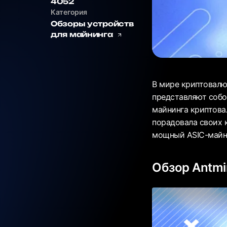
4052
Категория
Обзоры устройств
для майнинга
В мире криптовалю
представляют собо
майнинга криптова
порадовала своих 
мощный ASIC-майн
Обзор Antmi