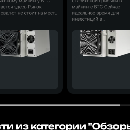
ыльному майнингу BTC
стабильной прибыли в
нается здесь Рынок
майнинге BTC Сейчас —
овалют не стоит на мест..
идеальное время для
инвестиций в ..
ти из категории "Обзор