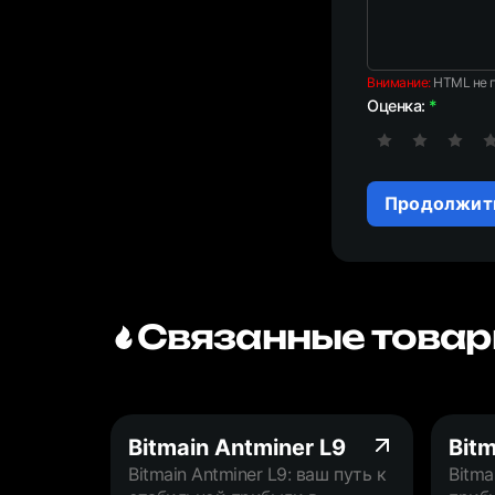
Внимание:
HTML не п
Оценка:
Продолжит
Связанные товар
Bitmain Antminer L9
Bitm
Bitmain Antminer L9: ваш путь к
Bitma