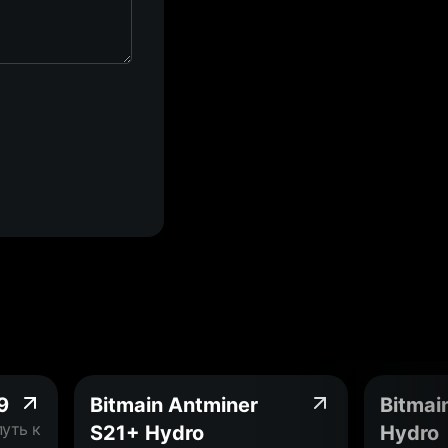
9
Bitmain Antminer
Bitmai
путь к
S21+ Hydro
Hydro