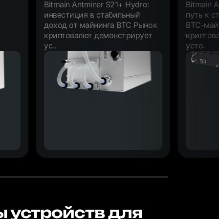
Bitmain Antminer S21+ Hydro:
Bitmain 
инвестиция в стабильный
путь к с
доход от майнинга BTC Рынок
BTC-май
криптовалют демонстрирует
криптов
ус..
усто..
ы устройств для