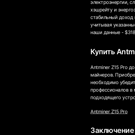
электроэнергии, с
хэшрейту и энерго
стабильный доход 
учитывая указанны
наши данные - $31
Купить Antmi
Antminer Z15 Pro д
майнеров. Приобре
необходимо убедит
профессионалов в 
подходящего устро
Antminer Z15 Pro
Заключение