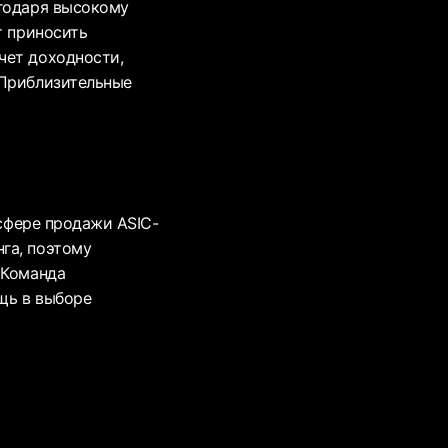
агодаря высокому
т приносить
чет доходности,
 Приблизительные
 сфере продажи ASIC-
га, поэтому
 Команда
щь в выборе