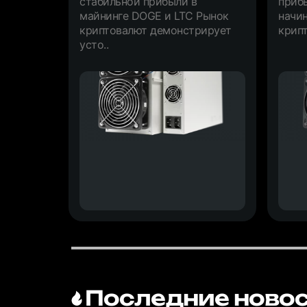
стабильной прибыли в
приб
майнинге DOGE и LTC Рынок
начи
криптовалют демонстрирует
крипт
усто..
Последние новос