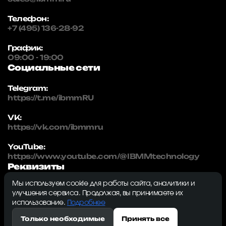
Телефон:
+7 (495) 136-28-92
График:
09:00 - 19:00
Социальные сети
Telegram:
https://t.me/ibmmRU
VK:
https://vk.com/ibmmru
YouTube:
https://www.youtube.com/@IBMMtechnology
Реквизиты
Мы используем cookie для работы сайта, аналитики и
IBMM | technology
улучшения сервиса. Продолжая, вы принимаете их
ИНН: 5032334982
использование.
Подробнее
ОГРН: 1215000115230
Только необходимые
Принять все
143009, Московская область, г. Одинцово, ул.