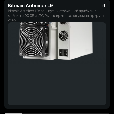
Bitmain Antminer L9
Bitmain Antminer L9: ваш путь к стабильной прибыли в
майнинге DOGE и LTC Рынок криптовалют демонстрирует
усто..