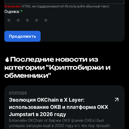
Внимание:
HTML не поддерживается! Используйте обычный текст.
Оценка:
Продолжить
Последние новости из
категории "Криптобиржи и
обменники"
07.07.2026
Эволюция OKChain в X Layer:
использование OKB и платформа OKX
Jumpstart в 2026 году
Блокчейн OKChain от биржи OKX (ранее OKEx) был
успешно запущен ещё в 2020 году и с тех пор прошёл