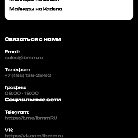
Майнеры на Kadena
Связаться с нами
Email:
sales@ibmm.ru
Телефон:
+7 (495) 136-28-92
График:
09:00 - 19:00
Социальные сети
Telegram:
https://t.me/ibmmRU
VK:
https://vk.com/ibmmru