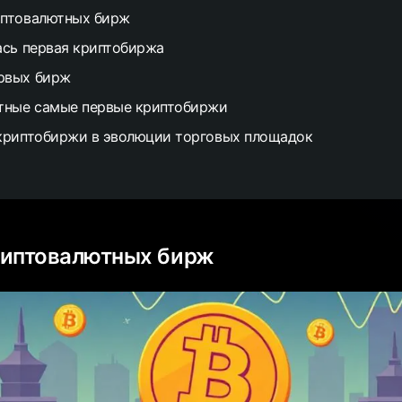
иптовалютных бирж
ась первая криптобиржа
рвых бирж
стные самые первые криптобиржи
криптобиржи в эволюции торговых площадок
риптовалютных бирж