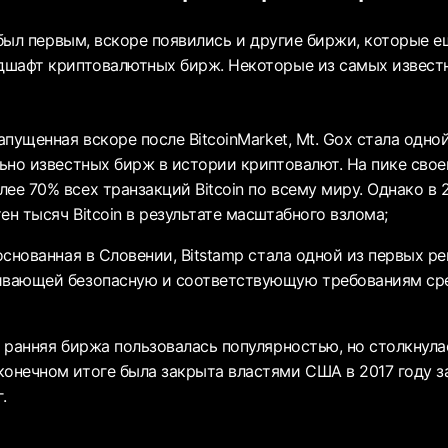
 был первым, вскоре появились и другие биржи, которые 
шафт криптовалютных бирж. Некоторые из самых извест
апущенная вскоре после BitcoinMarket, Mt. Gox стала одно
льно известных бирж в истории криптовалют. На пике свое
ее 70% всех транзакций Bitcoin по всему миру. Однако в 
ен тысяч Bitcoin в результате масштабного взлома;
снованная в Словении, Bitstamp стала одной из первых р
ивающей безопасную и соответствующую требованиям сре
 ранняя биржа пользовалась популярностью, но столкнул
конечном итоге была закрыта властями США в 2017 году з
.