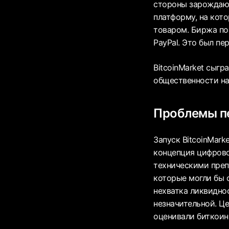
стороны зарождающ
платформу, на кото
товаром. Биржа по
PayPal. Это был пе
BitcoinMarket сыгр
общественности на
Проблемы п
Запуск BitcoinMark
концепция цифрово
техническими преп
которые могли бы 
нехватка ликвидно
незначительной. Це
оценивали биткоин 