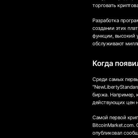
торговать криптов
Разработка програ
создании этих пла
функции, высокий 
обслуживают милли
Когда появи
Среди самых первы
"NewLibertyStandar
биржа. Например, 
действующих цен н
Самой первой кри
BitcoinMarket.com.
опубликовал сообще