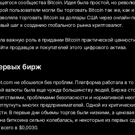
егося сообщества Bitcoin. Идея была простой, но револю
рой пользователи могли бы торговать Bitcoin так же, как
зволяла торговать Bitcoin за доллары США через онлайн-
рвый шаг к созданию глобального рынка криптовалют.
ала важную роль в придании Bitcoin практической ценност
йти продавцов и покупателей этого цифрового актива.
ервых бирж
et.com не обошелся без проблем. Платформа работала в то
й валюты была еще чужда большинству людей. Биржа сто
ятствиями, проблемами безопасности и нормативной нео
отпугнуть многих предпринимателей. Одной из критическ
сти. В первые дни объемы торгов были низкими, а ценовая
на биткоина сильно колебалась, и некоторые из первых с
всего в $0,0030.