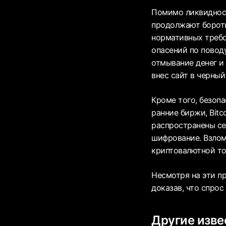
Помимо ликвидност
продолжают бороть
нормативных требов
опасений по поводу
отмывание денег и 
внес сайт в черный
Кроме того, безопа
ранние биржи, Bit
распространены се
шифрование. Взлом
криптовалютной тор
Несмотря на эти п
доказав, что спро
Другие изв