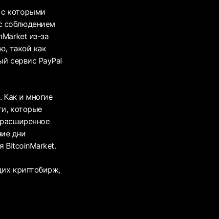
 с которыми
 с соблюдением
nMarket из-за
ю, такой как
ый сервис PayPal
. Как и многие
ти, которые
и расширенное
ние дни
BitcoinMarket.
щих криптобирж,