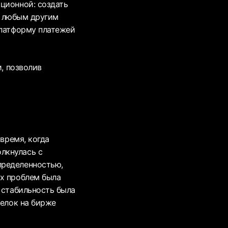
ционной: создать
 и любым другим
платформу платежей
и, позволив
 время, когда
лкнулась с
пределенностью,
их проблем была
 стабильность была
делок на бирже