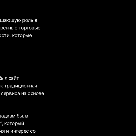
решающую роль в
иренные торговые
ости, которые
был сайт
как традиционная
 сервиса на основе
щадкам была
”, который
ия и интерес со