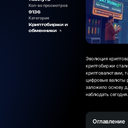
Кол-во просмотров
9136
Категория
Криптобиржи и
обменники
Эволюция криптова
криптобиржи стали
криптовалютами, та
цифровые валюты р
заложило основу д
наблюдать сегодня
Оглавление