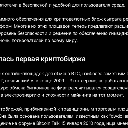
алютами в безопасной и удобной для пользователя среде.
ммного обеспечения для криптовалютных бирж сыграла 
тформ. Многие их этих площадок теперь предлагают расш
уровень безопасности и решения по обеспечению ликвидн
оны пользователей по всему миру.
лась первая криптобиржа
х онлайн-площадок для обмена BTC, наиболее заметным 
d", появившийся в конце 2009 г. Этот сервис, не работал 
курс обмена биткоинов на фиат рассчитывался создателем
а электроэнергию и сложности майнинга на тот момент.
птобиржей, приближенной к традиционным торговым пло
 Она была основана пользователем, известным как “dwdollar
ние на форуме Bitcoin Talk 15 января 2010 года, ища мнен