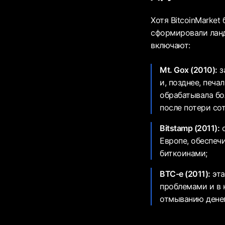
Хотя BitcoinMarket
сформировали ланд
включают:
Mt. Gox (2010):
з
и, позднее, печа
обрабатывала бол
после потери сот
Bitstamp (2011):
о
Европе, обеспеч
биткоинами;
BTC-e (2011):
эта
проблемами и в 
отмыванию денег