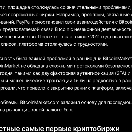
и, площадка столкнулась со значительными проблемами,
ся современные биржи. Например, проблемы, связанные
аний. PayPal приостановил свои взаимодействия с Bitcoi
 предполагаемой связи Bitcoin с незаконной деятельность
мошенничество. После того как в июне 2011 года платежн
 список, платформа столкнулась с трудностями.
сность была важной проблемой в ранние дни BitcoinMarket
coinMarket не обладала сложными протоколами безопаснос
годня, такими как двухфакторная аутентификация (2FA) 
ы и мошеннические транзакции были не редкостью в ран
говли, что привело к закрытию ранних платформ, включая 
роблемы, BitcoinMarket.com заложил основу для последую
с на рынок цифровой валюты был.
естные самые первые криптобиржи