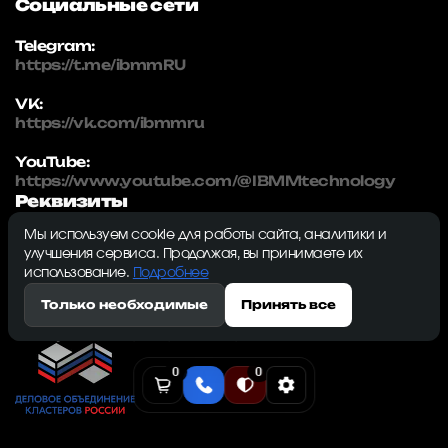
Социальные сети
Telegram:
https://t.me/ibmmRU
VK:
https://vk.com/ibmmru
YouTube:
https://www.youtube.com/@IBMMtechnology
Реквизиты
Мы используем cookie для работы сайта, аналитики и
IBMM | technology
улучшения сервиса. Продолжая, вы принимаете их
ИНН: 5032334982
использование.
Подробнее
ОГРН: 1215000115230
Только необходимые
Принять все
143009, Московская область, г. Одинцово, ул.
Северная, д. 5, к. 3, кв. 353, ком. 1
0
0