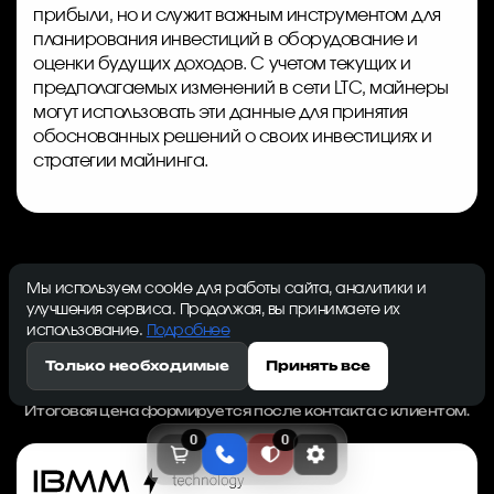
прибыли, но и служит важным инструментом для
планирования инвестиций в оборудование и
оценки будущих доходов. С учетом текущих и
предполагаемых изменений в сети LTC, майнеры
могут использовать эти данные для принятия
обоснованных решений о своих инвестициях и
стратегии майнинга.
Мы используем cookie для работы сайта, аналитики и
улучшения сервиса. Продолжая, вы принимаете их
*Все цены на сайте указаны без НДС. НДС 22%
начисляется дополнительно при выставлении счёта.
использование.
Подробнее
Предложение действует только для юридических лиц и
Только необходимые
Принять все
индивидуальных предпринимателей.
Информация на сайте не является публичной офертой.
Итоговая цена формируется после контакта с клиентом.
0
0