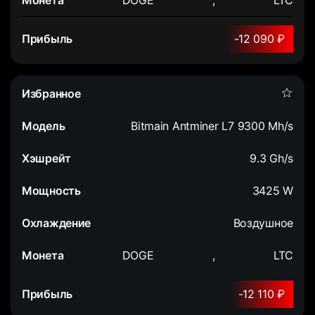
-12 090 ₽
Bitmain Antminer L7 9300 Mh/s
9.3 Gh/s
3425 W
Воздушное
DOGE
,
LTC
-12 110 ₽