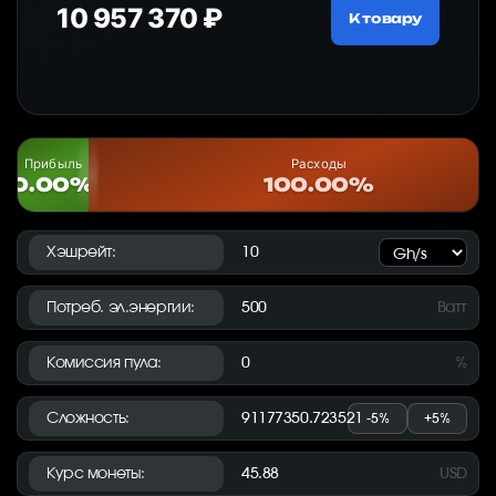
10 957 370 ₽
18
ру
К товару
Прибыль
Расходы
0.00%
100.00%
Хэшрейт:
Потреб. эл.энергии:
Ватт
Комиссия пула:
%
Сложность:
-5%
+5%
Курс монеты:
USD