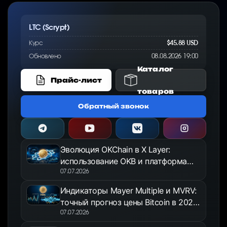
LTC (Scrypt)
Курс
$45.88 USD
Обновлено
08.08.2026 19:00
Каталог
Прайс-лист
товаров
Обратный звонок
Эволюция OKChain в X Layer:
использование OKB и платформа
OKX Jumpstart в 2026 году
07.07.2026
Индикаторы Mayer Multiple и MVRV:
точный прогноз цены Bitcoin в 2026
году
07.07.2026