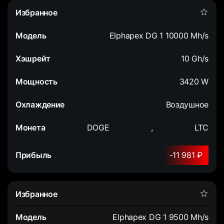
Elphapex DG 1 10000 Mh/s
10 Gh/s
3420 W
Воздушное
DOGE
,
LTC
-11 981 ₽
Elphapex DG 1 9500 Mh/s