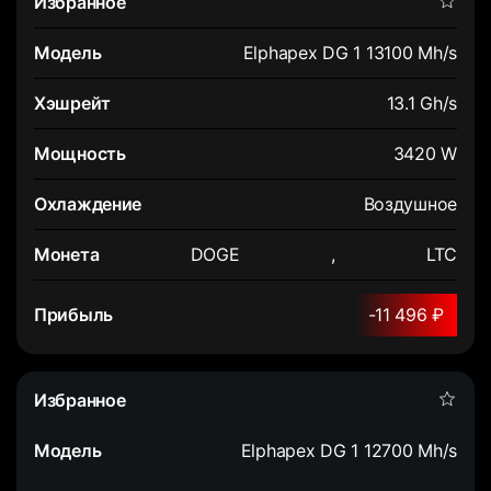
Elphapex DG 1 13100 Mh/s
13.1 Gh/s
3420 W
Воздушное
DOGE
,
LTC
-11 496 ₽
Elphapex DG 1 12700 Mh/s