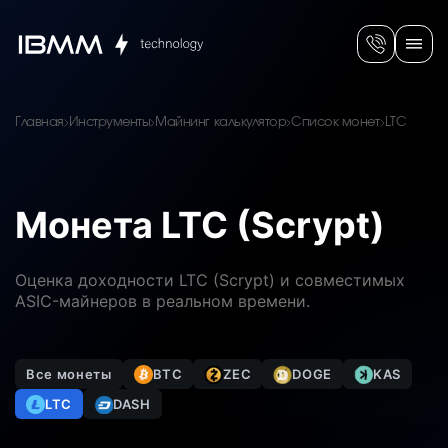
Главная
Инструменты
Майнинг калькулятор
Список монет
LTC
Монета LTC (Scrypt)
Оценка доходности LTC (Scrypt) и совместимых
ASIC-майнеров в реальном времени.
Все монеты
BTC
ZEC
DOGE
KAS
LTC
DASH